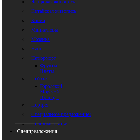
Жанровая живопись
Китайская живопись
Копии
Миниатюры
Мозаика
Наив
Натюрморт
Фрукты
Цветы
Пейзаж
Городской
Морской
Природа
Портрет
Специальное предложение!
Полезные статьи
Спецпредложения