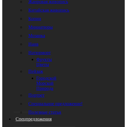
Жанровая живопись
Китайская живопись
Копии
Миниатюры
Мозаика
Наив
Натюрморт
Фрукты
Цветы
Пейзаж
Городской
Морской
Природа
Портрет
Специальное предложение!
Полезные статьи
Спецпредложения