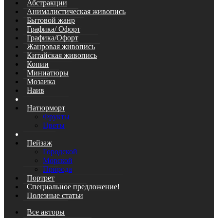
Абстракции
Анималистическая живопись
Бытовой жанр
Графика/ Офорт
Графика/Офорт
Жанровая живопись
Китайская живопись
Копии
Миниатюры
Мозаика
Наив
Натюрморт
Фрукты
Цветы
Пейзаж
Городской
Морской
Природа
Портрет
Специальное предложение!
Полезные статьи
Все авторы