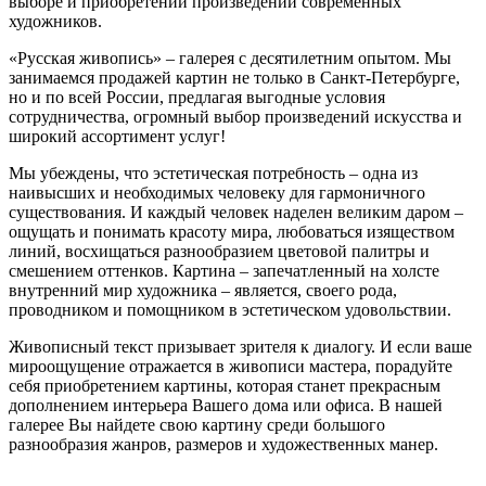
выборе и приобретении произведений современных
художников.
«Русская живопись» – галерея c десятилетним опытом. Мы
занимаемся продажей картин не только в Санкт-Петербурге,
но и по всей России, предлагая выгодные условия
сотрудничества, огромный выбор произведений искусства и
широкий ассортимент услуг!
Мы убеждены, что эстетическая потребность – одна из
наивысших и необходимых человеку для гармоничного
существования. И каждый человек наделен великим даром –
ощущать и понимать красоту мира, любоваться изяществом
линий, восхищаться разнообразием цветовой палитры и
смешением оттенков. Картина – запечатленный на холсте
внутренний мир художника – является, своего рода,
проводником и помощником в эстетическом удовольствии.
Живописный текст призывает зрителя к диалогу. И если ваше
мироощущение отражается в живописи мастера, порадуйте
себя приобретением картины, которая станет прекрасным
дополнением интерьера Вашего дома или офиса. В нашей
галерее Вы найдете свою картину среди большого
разнообразия жанров, размеров и художественных манер.