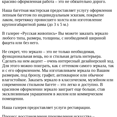
красиво оформленная работа – это не обязательно дорого.
Наша багетная мастерская предоставляет услугу оформления
лепным багетом по индивидуальным эскизам, покрытие
лаком, перетяжку провисшего холста или изготовление
крупногабаритной рамы (до 3 х 5 м.)
В галерее «Русская живопись» Вы можете заказать зеркало
любого типа, размера, толщины, с необходимой шириной
фацета или без него.
Не секрет, что зеркало – это не только необходимая,
функциональная вещь, но и стильная деталь интерьера.
Сделать на нем акцент – очень интересный дизайнерский ход.
Для этого можно поиграть, как с оттенком самого зеркала, так
и с его оформлением. Мы изготавливаем зеркала по Вашим
размерам, под бронзу, графит, антикварное или обычное
влагостойкое. Заказать зеркало в классическом, музейном или
современном стильном багете – это легко и доступно. В
красивом оформлении зеркало заиграет еще больше, став
эксклюзивным украшением в жилом или коммерческом
помещении.
Наша галерея предоставляет услуги реставрации.
Процесс восстановления произведения искусства –