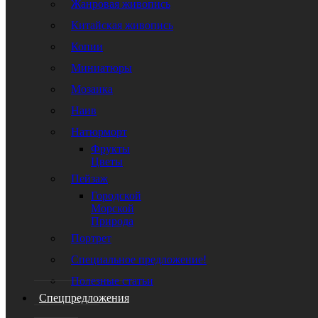
Жанровая живопись
Китайская живопись
Копии
Миниатюры
Мозаика
Наив
Натюрморт
Фрукты
Цветы
Пейзаж
Городской
Морской
Природа
Портрет
Специальное предложение!
Полезные статьи
Спецпредложения