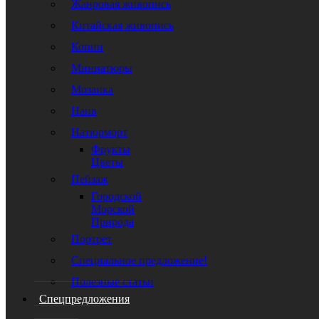
Жанровая живопись
Китайская живопись
Копии
Миниатюры
Мозаика
Наив
Натюрморт
Фрукты
Цветы
Пейзаж
Городской
Морской
Природа
Портрет
Специальное предложение!
Полезные статьи
Спецпредложения