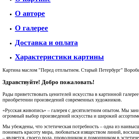
О авторе
О галерее
Доставка и оплата
Характеристики картины
Картина маслом "Перед отплытием. Старый Петербург" Вороб
Здравствуйте! Добро пожаловать!
Рады приветствовать ценителей искусства в картинной галере
приобретении произведений современных художников.
«Русская живопись» – галерея c десятилетним опытом. Мы зани
огромный выбор произведений искусства и широкий ассортиме
Мы убеждены, что эстетическая потребность – одна из наивыс
понимать красоту мира, любоваться изяществом линий, восхищ
– является, своего рода, проводником и помощником в эстетич