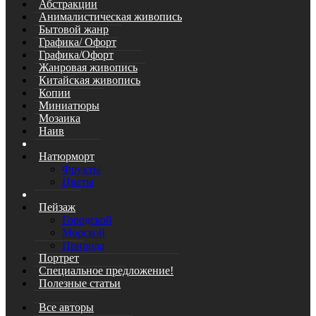
Абстракции
Анималистическая живопись
Бытовой жанр
Графика/ Офорт
Графика/Офорт
Жанровая живопись
Китайская живопись
Копии
Миниатюры
Мозаика
Наив
Натюрморт
Фрукты
Цветы
Пейзаж
Городской
Морской
Природа
Портрет
Специальное предложение!
Полезные статьи
Все авторы