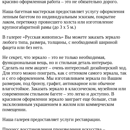
красиво оформленная работа – это не обязательно дорого.
Наша багетная мастерская предоставляет услугу оформления
лепным багетом по индивидуальным эскизам, покрытие
лаком, перетяжку провисшего холста или изготовление
крупногабаритной рамы (до 3 х 5 м.)
В галерее «Русская живопись» Вы можете заказать зеркало
любого типа, размера, толщины, с необходимой шириной
фацета или без него.
Не секрет, что зеркало – это не только необходимая,
функциональная вещь, но и стильная деталь интерьера.
Сделать на нем акцент – очень интересный дизайнерский ход.
Для этого можно поиграть, как с оттенком самого зеркала, так
и с его оформлением. Мы изготавливаем зеркала по Вашим
размерам, под бронзу, графит, антикварное или обычное
влагостойкое. Заказать зеркало в классическом, музейном или
современном стильном багете – это легко и доступно. В
красивом оформлении зеркало заиграет еще больше, став
эксклюзивным украшением в жилом или коммерческом
помещении.
Наша галерея предоставляет услуги реставрации.
Процесс восстановления произведения искусства –