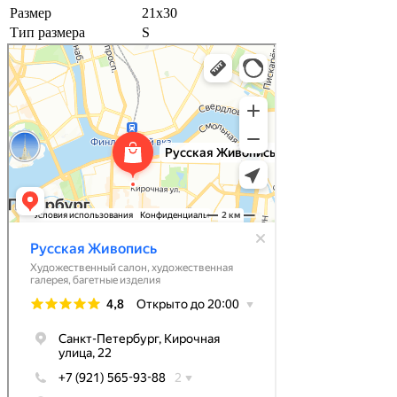
Размер
21х30
Тип размера
S