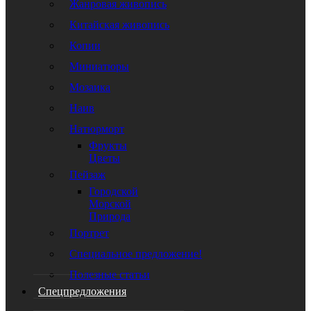
Жанровая живопись
Китайская живопись
Копии
Миниатюры
Мозаика
Наив
Натюрморт
Фрукты
Цветы
Пейзаж
Городской
Морской
Природа
Портрет
Специальное предложение!
Полезные статьи
Спецпредложения