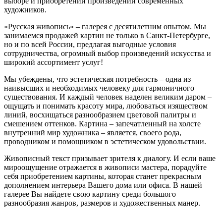
выборе и приобретении произведений современных
художников.
«Русская живопись» – галерея c десятилетним опытом. Мы
занимаемся продажей картин не только в Санкт-Петербурге,
но и по всей России, предлагая выгодные условия
сотрудничества, огромный выбор произведений искусства и
широкий ассортимент услуг!
Мы убеждены, что эстетическая потребность – одна из
наивысших и необходимых человеку для гармоничного
существования. И каждый человек наделен великим даром –
ощущать и понимать красоту мира, любоваться изяществом
линий, восхищаться разнообразием цветовой палитры и
смешением оттенков. Картина – запечатленный на холсте
внутренний мир художника – является, своего рода,
проводником и помощником в эстетическом удовольствии.
Живописный текст призывает зрителя к диалогу. И если ваше
мироощущение отражается в живописи мастера, порадуйте
себя приобретением картины, которая станет прекрасным
дополнением интерьера Вашего дома или офиса. В нашей
галерее Вы найдете свою картину среди большого
разнообразия жанров, размеров и художественных манер.