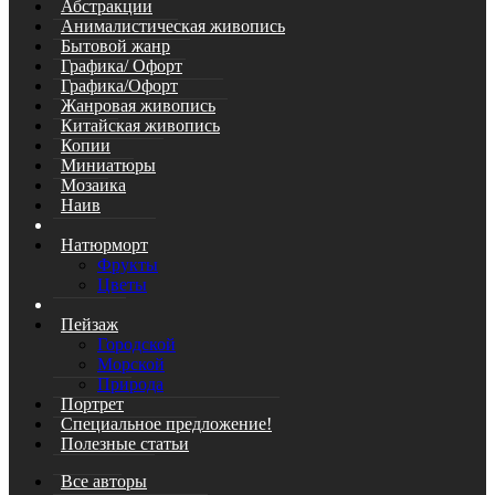
Абстракции
Анималистическая живопись
Бытовой жанр
Графика/ Офорт
Графика/Офорт
Жанровая живопись
Китайская живопись
Копии
Миниатюры
Мозаика
Наив
Натюрморт
Фрукты
Цветы
Пейзаж
Городской
Морской
Природа
Портрет
Специальное предложение!
Полезные статьи
Все авторы