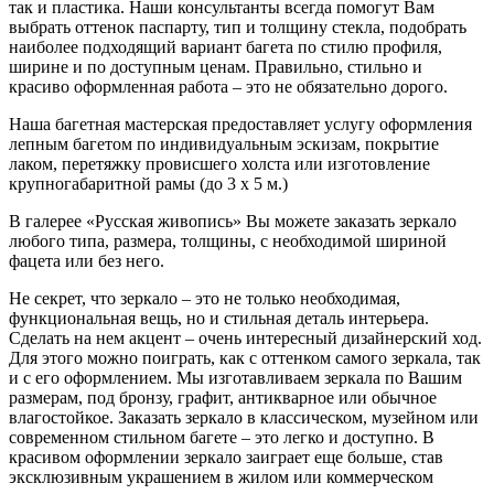
так и пластика. Наши консультанты всегда помогут Вам
выбрать оттенок паспарту, тип и толщину стекла, подобрать
наиболее подходящий вариант багета по стилю профиля,
ширине и по доступным ценам. Правильно, стильно и
красиво оформленная работа – это не обязательно дорого.
Наша багетная мастерская предоставляет услугу оформления
лепным багетом по индивидуальным эскизам, покрытие
лаком, перетяжку провисшего холста или изготовление
крупногабаритной рамы (до 3 х 5 м.)
В галерее «Русская живопись» Вы можете заказать зеркало
любого типа, размера, толщины, с необходимой шириной
фацета или без него.
Не секрет, что зеркало – это не только необходимая,
функциональная вещь, но и стильная деталь интерьера.
Сделать на нем акцент – очень интересный дизайнерский ход.
Для этого можно поиграть, как с оттенком самого зеркала, так
и с его оформлением. Мы изготавливаем зеркала по Вашим
размерам, под бронзу, графит, антикварное или обычное
влагостойкое. Заказать зеркало в классическом, музейном или
современном стильном багете – это легко и доступно. В
красивом оформлении зеркало заиграет еще больше, став
эксклюзивным украшением в жилом или коммерческом