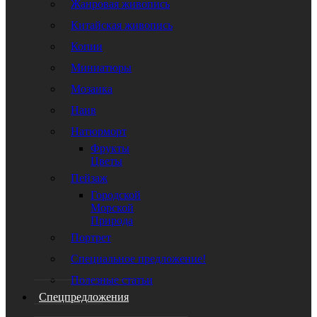
Жанровая живопись
Китайская живопись
Копии
Миниатюры
Мозаика
Наив
Натюрморт
Фрукты
Цветы
Пейзаж
Городской
Морской
Природа
Портрет
Специальное предложение!
Полезные статьи
Спецпредложения