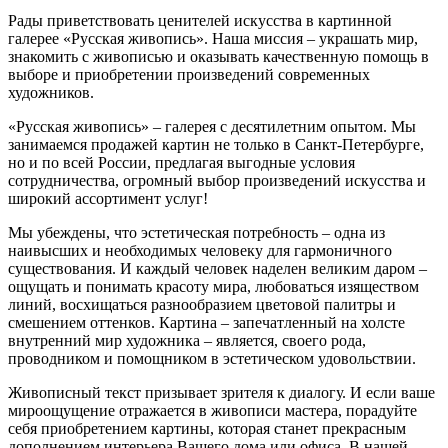
Рады приветствовать ценителей искусства в картинной
галерее «Русская живопись». Наша миссия – украшать мир,
знакомить с живописью и оказывать качественную помощь в
выборе и приобретении произведений современных
художников.
«Русская живопись» – галерея c десятилетним опытом. Мы
занимаемся продажей картин не только в Санкт-Петербурге,
но и по всей России, предлагая выгодные условия
сотрудничества, огромный выбор произведений искусства и
широкий ассортимент услуг!
Мы убеждены, что эстетическая потребность – одна из
наивысших и необходимых человеку для гармоничного
существования. И каждый человек наделен великим даром –
ощущать и понимать красоту мира, любоваться изяществом
линий, восхищаться разнообразием цветовой палитры и
смешением оттенков. Картина – запечатленный на холсте
внутренний мир художника – является, своего рода,
проводником и помощником в эстетическом удовольствии.
Живописный текст призывает зрителя к диалогу. И если ваше
мироощущение отражается в живописи мастера, порадуйте
себя приобретением картины, которая станет прекрасным
дополнением интерьера Вашего дома или офиса. В нашей