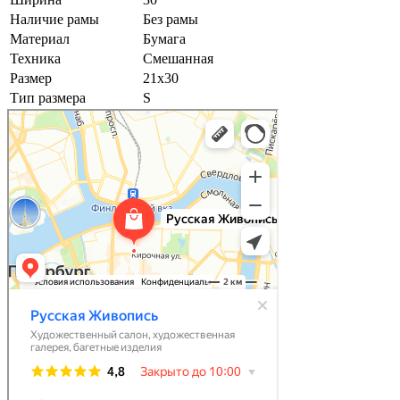
Наличие рамы
Без рамы
Материал
Бумага
Техника
Смешанная
Размер
21х30
Тип размера
S