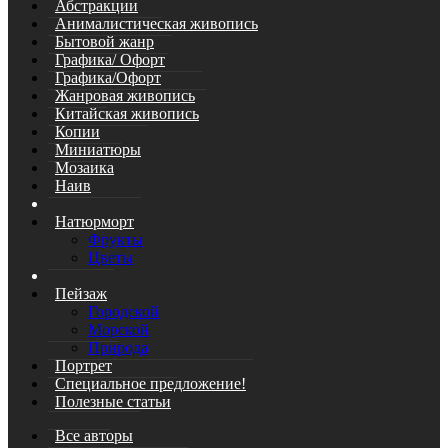
Абстракции
Анималистическая живопись
Бытовой жанр
Графика/ Офорт
Графика/Офорт
Жанровая живопись
Китайская живопись
Копии
Миниатюры
Мозаика
Наив
Натюрморт
Фрукты
Цветы
Пейзаж
Городской
Морской
Природа
Портрет
Специальное предложение!
Полезные статьи
Все авторы