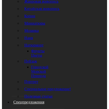
Жанровая живопись
Китайская живопись
Копии
Миниатюры
Мозаика
Наив
Натюрморт
Фрукты
Цветы
Пейзаж
Городской
Морской
Природа
Портрет
Специальное предложение!
Полезные статьи
Спецпредложения