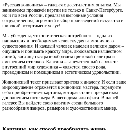
«Русская живопись» – галерея c десятилетним опытом. Мы
занимаемся продажей картин не только в Санкт-Петербурге,
но и по всей России, предлагая выгодные условия
сотрудничества, огромный выбор произведений искусства и
широкий ассортимент услуг!
Мы убеждены, что эстетическая потребность – одна из
наивысших и необходимых человеку для гармоничного
существования. И каждый человек наделен великим даром –
ощущать и понимать красоту мира, любоваться изяществом
линий, восхищаться разнообразием цветовой палитры и
смешением оттенков. Картина – запечатленный на холсте
внутренний мир художника – является, своего рода,
проводником и помощником в эстетическом удовольствии.
Живописный текст призывает зрителя к диалогу. И если ваше
мироощущение отражается в живописи мастера, порадуйте
себя приобретением картины, которая станет прекрасным
дополнением интерьера Вашего дома или офиса. В нашей
галерее Вы найдете свою картину среди большого
разнообразия жанров, размеров и художественных манер.
Картины, как способ преобразить жизнь