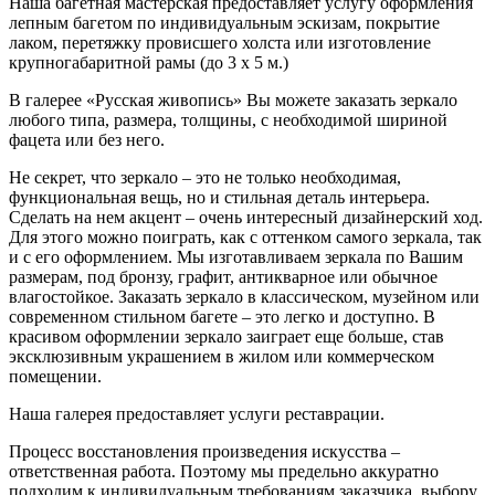
Наша багетная мастерская предоставляет услугу оформления
лепным багетом по индивидуальным эскизам, покрытие
лаком, перетяжку провисшего холста или изготовление
крупногабаритной рамы (до 3 х 5 м.)
В галерее «Русская живопись» Вы можете заказать зеркало
любого типа, размера, толщины, с необходимой шириной
фацета или без него.
Не секрет, что зеркало – это не только необходимая,
функциональная вещь, но и стильная деталь интерьера.
Сделать на нем акцент – очень интересный дизайнерский ход.
Для этого можно поиграть, как с оттенком самого зеркала, так
и с его оформлением. Мы изготавливаем зеркала по Вашим
размерам, под бронзу, графит, антикварное или обычное
влагостойкое. Заказать зеркало в классическом, музейном или
современном стильном багете – это легко и доступно. В
красивом оформлении зеркало заиграет еще больше, став
эксклюзивным украшением в жилом или коммерческом
помещении.
Наша галерея предоставляет услуги реставрации.
Процесс восстановления произведения искусства –
ответственная работа. Поэтому мы предельно аккуратно
подходим к индивидуальным требованиям заказчика, выбору