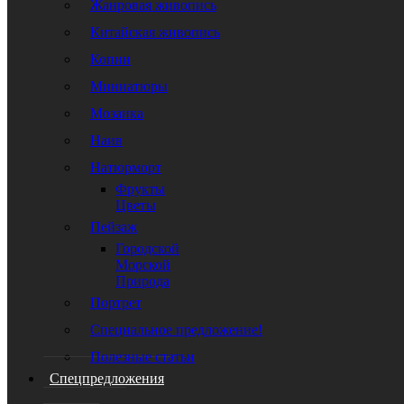
Жанровая живопись
Китайская живопись
Копии
Миниатюры
Мозаика
Наив
Натюрморт
Фрукты
Цветы
Пейзаж
Городской
Морской
Природа
Портрет
Специальное предложение!
Полезные статьи
Спецпредложения