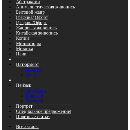
Абстракции
Анималистическая живопись
Бытовой жанр
Графика/ Офорт
Графика/Офорт
Жанровая живопись
Китайская живопись
Копии
Миниатюры
Мозаика
Наив
Натюрморт
Фрукты
Цветы
Пейзаж
Городской
Морской
Природа
Портрет
Специальное предложение!
Полезные статьи
Все авторы