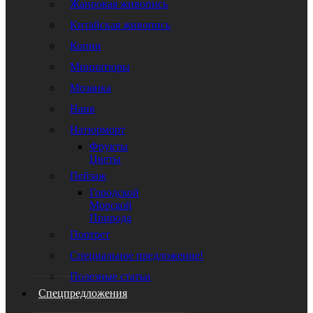
Жанровая живопись
Китайская живопись
Копии
Миниатюры
Мозаика
Наив
Натюрморт
Фрукты
Цветы
Пейзаж
Городской
Морской
Природа
Портрет
Специальное предложение!
Полезные статьи
Спецпредложения