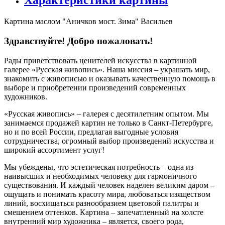
Характеристики картины
Картина маслом "Аничков мост. Зима" Васильев
Здравствуйте! Добро пожаловать!
Рады приветствовать ценителей искусства в картинной
галерее «Русская живопись». Наша миссия – украшать мир,
знакомить с живописью и оказывать качественную помощь в
выборе и приобретении произведений современных
художников.
«Русская живопись» – галерея c десятилетним опытом. Мы
занимаемся продажей картин не только в Санкт-Петербурге,
но и по всей России, предлагая выгодные условия
сотрудничества, огромный выбор произведений искусства и
широкий ассортимент услуг!
Мы убеждены, что эстетическая потребность – одна из
наивысших и необходимых человеку для гармоничного
существования. И каждый человек наделен великим даром –
ощущать и понимать красоту мира, любоваться изяществом
линий, восхищаться разнообразием цветовой палитры и
смешением оттенков. Картина – запечатленный на холсте
внутренний мир художника – является, своего рода,