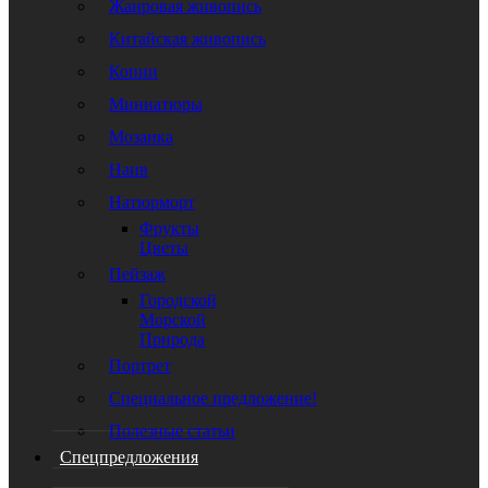
Жанровая живопись
Китайская живопись
Копии
Миниатюры
Мозаика
Наив
Натюрморт
Фрукты
Цветы
Пейзаж
Городской
Морской
Природа
Портрет
Специальное предложение!
Полезные статьи
Спецпредложения