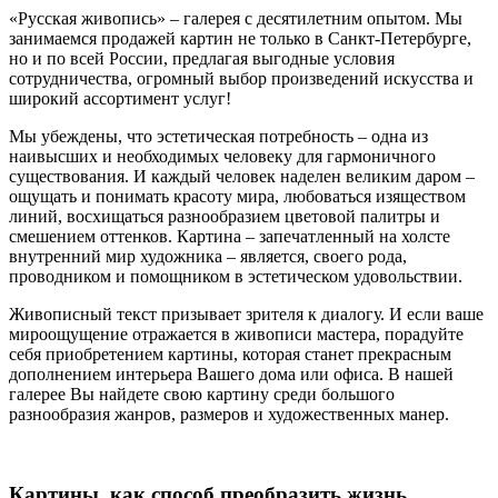
«Русская живопись» – галерея c десятилетним опытом. Мы
занимаемся продажей картин не только в Санкт-Петербурге,
но и по всей России, предлагая выгодные условия
сотрудничества, огромный выбор произведений искусства и
широкий ассортимент услуг!
Мы убеждены, что эстетическая потребность – одна из
наивысших и необходимых человеку для гармоничного
существования. И каждый человек наделен великим даром –
ощущать и понимать красоту мира, любоваться изяществом
линий, восхищаться разнообразием цветовой палитры и
смешением оттенков. Картина – запечатленный на холсте
внутренний мир художника – является, своего рода,
проводником и помощником в эстетическом удовольствии.
Живописный текст призывает зрителя к диалогу. И если ваше
мироощущение отражается в живописи мастера, порадуйте
себя приобретением картины, которая станет прекрасным
дополнением интерьера Вашего дома или офиса. В нашей
галерее Вы найдете свою картину среди большого
разнообразия жанров, размеров и художественных манер.
Картины, как способ преобразить жизнь