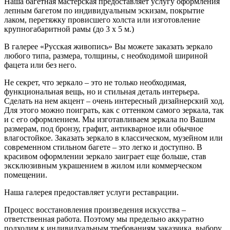
Наша багетная мастерская предоставляет услугу оформления
лепным багетом по индивидуальным эскизам, покрытие
лаком, перетяжку провисшего холста или изготовление
крупногабаритной рамы (до 3 х 5 м.)
В галерее «Русская живопись» Вы можете заказать зеркало
любого типа, размера, толщины, с необходимой шириной
фацета или без него.
Не секрет, что зеркало – это не только необходимая,
функциональная вещь, но и стильная деталь интерьера.
Сделать на нем акцент – очень интересный дизайнерский ход.
Для этого можно поиграть, как с оттенком самого зеркала, так
и с его оформлением. Мы изготавливаем зеркала по Вашим
размерам, под бронзу, графит, антикварное или обычное
влагостойкое. Заказать зеркало в классическом, музейном или
современном стильном багете – это легко и доступно. В
красивом оформлении зеркало заиграет еще больше, став
эксклюзивным украшением в жилом или коммерческом
помещении.
Наша галерея предоставляет услуги реставрации.
Процесс восстановления произведения искусства –
ответственная работа. Поэтому мы предельно аккуратно
подходим к индивидуальным требованиям заказчика, выбору