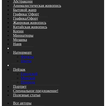
Абстракции
Анималистическая живопись
Бытовой жанр
Графика/ Офорт
Графика/Офорт
Жанровая живопись
Китайская живопись
Копии
Миниатюры
Мозаика
Наив
Натюрморт
Фрукты
Цветы
Пейзаж
Городской
Морской
Природа
Портрет
Специальное предложение!
Полезные статьи
Все авторы