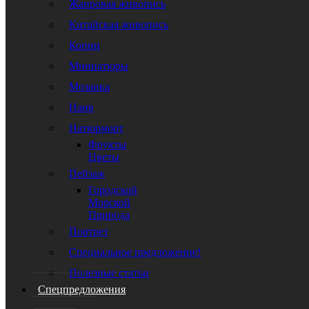
Жанровая живопись
Китайская живопись
Копии
Миниатюры
Мозаика
Наив
Натюрморт
Фрукты
Цветы
Пейзаж
Городской
Морской
Природа
Портрет
Специальное предложение!
Полезные статьи
Спецпредложения