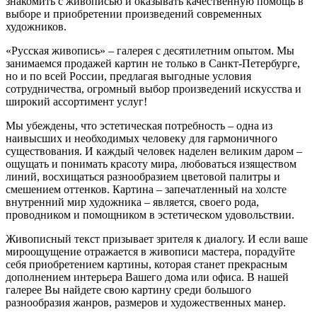
знакомить с живописью и оказывать качественную помощь в
выборе и приобретении произведений современных
художников.
«Русская живопись» – галерея c десятилетним опытом. Мы
занимаемся продажей картин не только в Санкт-Петербурге,
но и по всей России, предлагая выгодные условия
сотрудничества, огромный выбор произведений искусства и
широкий ассортимент услуг!
Мы убеждены, что эстетическая потребность – одна из
наивысших и необходимых человеку для гармоничного
существования. И каждый человек наделен великим даром –
ощущать и понимать красоту мира, любоваться изяществом
линий, восхищаться разнообразием цветовой палитры и
смешением оттенков. Картина – запечатленный на холсте
внутренний мир художника – является, своего рода,
проводником и помощником в эстетическом удовольствии.
Живописный текст призывает зрителя к диалогу. И если ваше
мироощущение отражается в живописи мастера, порадуйте
себя приобретением картины, которая станет прекрасным
дополнением интерьера Вашего дома или офиса. В нашей
галерее Вы найдете свою картину среди большого
разнообразия жанров, размеров и художественных манер.