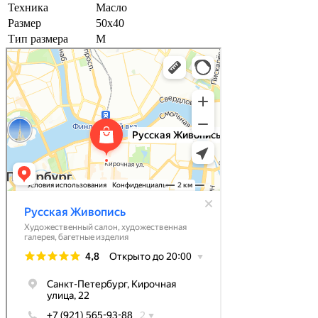
Техника
Масло
Размер
50х40
Тип размера
M