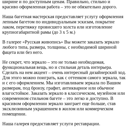
ширине и по доступным ценам. Правильно, стильно и
красиво оформленная работа – это не обязательно дорого.
Наша багетная мастерская предоставляет услугу оформления
лепным багетом по индивидуальным эскизам, покрытие
лаком, перетяжку провисшего холста или изготовление
крупногабаритной рамы (до 3 х 5 м.)
В галерее «Русская живопись» Вы можете заказать зеркало
любого типа, размера, толщины, с необходимой шириной
фацета или без него.
Не секрет, что зеркало – это не только необходимая,
функциональная вещь, но и стильная деталь интерьера.
Сделать на нем акцент – очень интересный дизайнерский ход.
Для этого можно поиграть, как с оттенком самого зеркала, так
и с его оформлением. Мы изготавливаем зеркала по Вашим
размерам, под бронзу, графит, антикварное или обычное
влагостойкое. Заказать зеркало в классическом, музейном или
современном стильном багете – это легко и доступно. В
красивом оформлении зеркало заиграет еще больше, став
эксклюзивным украшением в жилом или коммерческом
помещении.
Наша галерея предоставляет услуги реставрации.