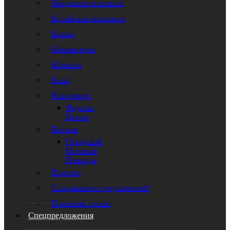
Жанровая живопись
Китайская живопись
Копии
Миниатюры
Мозаика
Наив
Натюрморт
Фрукты
Цветы
Пейзаж
Городской
Морской
Природа
Портрет
Специальное предложение!
Полезные статьи
Спецпредложения