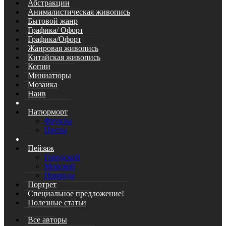
Абстракции
Анималистическая живопись
Бытовой жанр
Графика/ Офорт
Графика/Офорт
Жанровая живопись
Китайская живопись
Копии
Миниатюры
Мозаика
Наив
Натюрморт
Фрукты
Цветы
Пейзаж
Городской
Морской
Природа
Портрет
Специальное предложение!
Полезные статьи
Все авторы