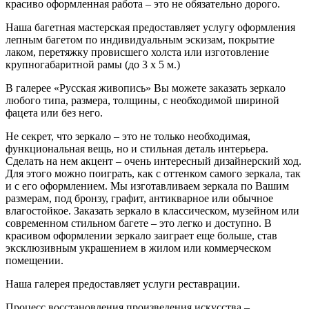
красиво оформленная работа – это не обязательно дорого.
Наша багетная мастерская предоставляет услугу оформления
лепным багетом по индивидуальным эскизам, покрытие
лаком, перетяжку провисшего холста или изготовление
крупногабаритной рамы (до 3 х 5 м.)
В галерее «Русская живопись» Вы можете заказать зеркало
любого типа, размера, толщины, с необходимой шириной
фацета или без него.
Не секрет, что зеркало – это не только необходимая,
функциональная вещь, но и стильная деталь интерьера.
Сделать на нем акцент – очень интересный дизайнерский ход.
Для этого можно поиграть, как с оттенком самого зеркала, так
и с его оформлением. Мы изготавливаем зеркала по Вашим
размерам, под бронзу, графит, антикварное или обычное
влагостойкое. Заказать зеркало в классическом, музейном или
современном стильном багете – это легко и доступно. В
красивом оформлении зеркало заиграет еще больше, став
эксклюзивным украшением в жилом или коммерческом
помещении.
Наша галерея предоставляет услуги реставрации.
Процесс восстановления произведения искусства –