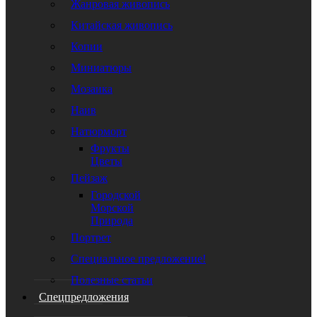
Жанровая живопись
Китайская живопись
Копии
Миниатюры
Мозаика
Наив
Натюрморт
Фрукты
Цветы
Пейзаж
Городской
Морской
Природа
Портрет
Специальное предложение!
Полезные статьи
Спецпредложения