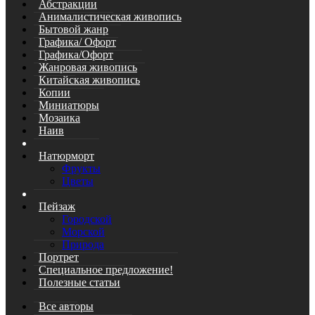
Абстракции
Анималистическая живопись
Бытовой жанр
Графика/ Офорт
Графика/Офорт
Жанровая живопись
Китайская живопись
Копии
Миниатюры
Мозаика
Наив
Натюрморт
Фрукты
Цветы
Пейзаж
Городской
Морской
Природа
Портрет
Специальное предложение!
Полезные статьи
Все авторы