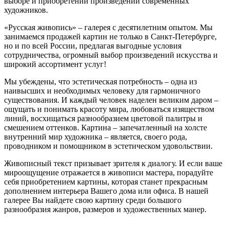
выборе и приобретении произведений современных
художников.
«Русская живопись» – галерея c десятилетним опытом. Мы
занимаемся продажей картин не только в Санкт-Петербурге,
но и по всей России, предлагая выгодные условия
сотрудничества, огромный выбор произведений искусства и
широкий ассортимент услуг!
Мы убеждены, что эстетическая потребность – одна из
наивысших и необходимых человеку для гармоничного
существования. И каждый человек наделен великим даром –
ощущать и понимать красоту мира, любоваться изяществом
линий, восхищаться разнообразием цветовой палитры и
смешением оттенков. Картина – запечатленный на холсте
внутренний мир художника – является, своего рода,
проводником и помощником в эстетическом удовольствии.
Живописный текст призывает зрителя к диалогу. И если ваше
мироощущение отражается в живописи мастера, порадуйте
себя приобретением картины, которая станет прекрасным
дополнением интерьера Вашего дома или офиса. В нашей
галерее Вы найдете свою картину среди большого
разнообразия жанров, размеров и художественных манер.