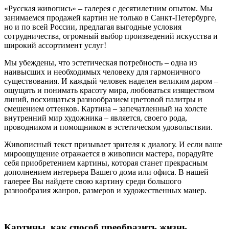
«Русская живопись» – галерея c десятилетним опытом. Мы
занимаемся продажей картин не только в Санкт-Петербурге,
но и по всей России, предлагая выгодные условия
сотрудничества, огромный выбор произведений искусства и
широкий ассортимент услуг!
Мы убеждены, что эстетическая потребность – одна из
наивысших и необходимых человеку для гармоничного
существования. И каждый человек наделен великим даром –
ощущать и понимать красоту мира, любоваться изяществом
линий, восхищаться разнообразием цветовой палитры и
смешением оттенков. Картина – запечатленный на холсте
внутренний мир художника – является, своего рода,
проводником и помощником в эстетическом удовольствии.
Живописный текст призывает зрителя к диалогу. И если ваше
мироощущение отражается в живописи мастера, порадуйте
себя приобретением картины, которая станет прекрасным
дополнением интерьера Вашего дома или офиса. В нашей
галерее Вы найдете свою картину среди большого
разнообразия жанров, размеров и художественных манер.
Картины, как способ преобразить жизнь