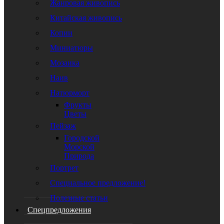
Жанровая живопись
Китайская живопись
Копии
Миниатюры
Мозаика
Наив
Натюрморт
Фрукты
Цветы
Пейзаж
Городской
Морской
Природа
Портрет
Специальное предложение!
Полезные статьи
Спецпредложения