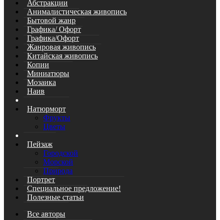
Абстракции
Анималистическая живопись
Бытовой жанр
Графика/ Офорт
Графика/Офорт
Жанровая живопись
Китайская живопись
Копии
Миниатюры
Мозаика
Наив
Натюрморт
Фрукты
Цветы
Пейзаж
Городской
Морской
Природа
Портрет
Специальное предложение!
Полезные статьи
Все авторы