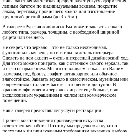
Наша багетная мастерская предоставляет услугу оформления
лепным багетом по индивидуальным эскизам, покрытие
лаком, перетяжку провисшего холста или изготовление
крупногабаритной рамы (до 3 х 5 м.)
В галерее «Русская живопись» Вы можете заказать зеркало
любого типа, размера, толщины, с необходимой шириной
фацета или без него.
Не секрет, что зеркало – это не только необходимая,
функциональная вещь, но и стильная деталь интерьера.
Сделать на нем акцент – очень интересный дизайнерский ход.
Для этого можно поиграть, как с оттенком самого зеркала, так
и с его оформлением. Мы изготавливаем зеркала по Вашим
размерам, под бронзу, графит, антикварное или обычное
влагостойкое. Заказать зеркало в классическом, музейном или
современном стильном багете – это легко и доступно. В
красивом оформлении зеркало заиграет еще больше, став
эксклюзивным украшением в жилом или коммерческом
помещении.
Наша галерея предоставляет услуги реставрации.
Процесс восстановления произведения искусства –
ответственная работа. Поэтому мы предельно аккуратно
подходим к индивидуальным требованиям заказчика, выбору