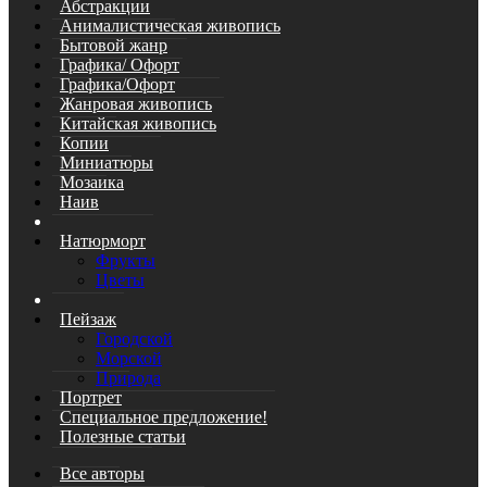
Абстракции
Анималистическая живопись
Бытовой жанр
Графика/ Офорт
Графика/Офорт
Жанровая живопись
Китайская живопись
Копии
Миниатюры
Мозаика
Наив
Натюрморт
Фрукты
Цветы
Пейзаж
Городской
Морской
Природа
Портрет
Специальное предложение!
Полезные статьи
Все авторы