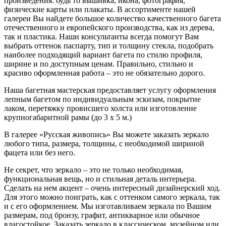
произведения: будь то вышивка, икона, фотография,
физические карты или плакаты. В ассортименте нашей
галереи Вы найдете большое количество качественного багета
отечественного и европейского производства, как из дерева,
так и пластика. Наши консультанты всегда помогут Вам
выбрать оттенок паспарту, тип и толщину стекла, подобрать
наиболее подходящий вариант багета по стилю профиля,
ширине и по доступным ценам. Правильно, стильно и
красиво оформленная работа – это не обязательно дорого.
Наша багетная мастерская предоставляет услугу оформления
лепным багетом по индивидуальным эскизам, покрытие
лаком, перетяжку провисшего холста или изготовление
крупногабаритной рамы (до 3 х 5 м.)
В галерее «Русская живопись» Вы можете заказать зеркало
любого типа, размера, толщины, с необходимой шириной
фацета или без него.
Не секрет, что зеркало – это не только необходимая,
функциональная вещь, но и стильная деталь интерьера.
Сделать на нем акцент – очень интересный дизайнерский ход.
Для этого можно поиграть, как с оттенком самого зеркала, так
и с его оформлением. Мы изготавливаем зеркала по Вашим
размерам, под бронзу, графит, антикварное или обычное
влагостойкое. Заказать зеркало в классическом, музейном или