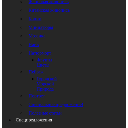
Жанровая живопись
Китайская живопись
Копии
Миниатюры
Мозаика
Наив
Натюрморт
Фрукты
Цветы
Пейзаж
Городской
Морской
Природа
Портрет
Специальное предложение!
Полезные статьи
Спецпредложения