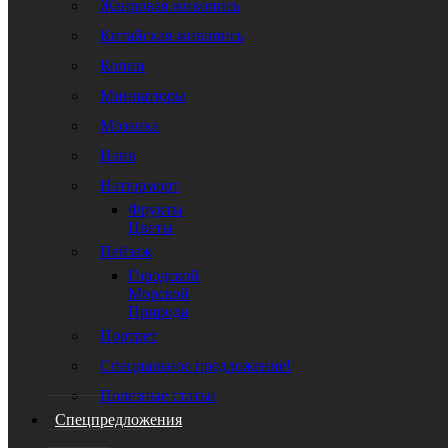
Жанровая живопись
Китайская живопись
Копии
Миниатюры
Мозаика
Наив
Натюрморт
Фрукты
Цветы
Пейзаж
Городской
Морской
Природа
Портрет
Специальное предложение!
Полезные статьи
Спецпредложения