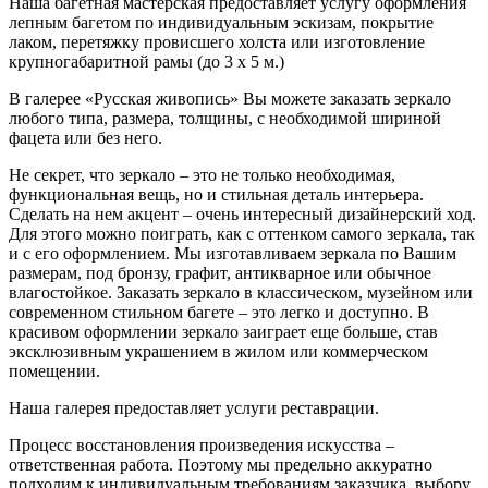
Наша багетная мастерская предоставляет услугу оформления
лепным багетом по индивидуальным эскизам, покрытие
лаком, перетяжку провисшего холста или изготовление
крупногабаритной рамы (до 3 х 5 м.)
В галерее «Русская живопись» Вы можете заказать зеркало
любого типа, размера, толщины, с необходимой шириной
фацета или без него.
Не секрет, что зеркало – это не только необходимая,
функциональная вещь, но и стильная деталь интерьера.
Сделать на нем акцент – очень интересный дизайнерский ход.
Для этого можно поиграть, как с оттенком самого зеркала, так
и с его оформлением. Мы изготавливаем зеркала по Вашим
размерам, под бронзу, графит, антикварное или обычное
влагостойкое. Заказать зеркало в классическом, музейном или
современном стильном багете – это легко и доступно. В
красивом оформлении зеркало заиграет еще больше, став
эксклюзивным украшением в жилом или коммерческом
помещении.
Наша галерея предоставляет услуги реставрации.
Процесс восстановления произведения искусства –
ответственная работа. Поэтому мы предельно аккуратно
подходим к индивидуальным требованиям заказчика, выбору