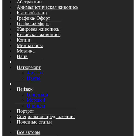
Абстракции
Анималистическая живопись
Бытовой жанр
Графика/ Офорт
Графика/Офорт
Жанровая живопись
Китайская живопись
Копии
Миниатюры
Мозаика
Наив
Натюрморт
Фрукты
Цветы
Пейзаж
Городской
Морской
Природа
Портрет
Специальное предложение!
Полезные статьи
Все авторы