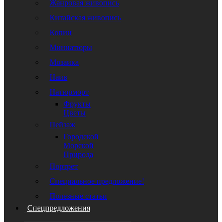
Жанровая живопись
Китайская живопись
Копии
Миниатюры
Мозаика
Наив
Натюрморт
Фрукты
Цветы
Пейзаж
Городской
Морской
Природа
Портрет
Специальное предложение!
Полезные статьи
Спецпредложения