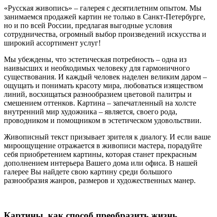
«Русская живопись» – галерея c десятилетним опытом. Мы
занимаемся продажей картин не только в Санкт-Петербурге,
но и по всей России, предлагая выгодные условия
сотрудничества, огромный выбор произведений искусства и
широкий ассортимент услуг!
Мы убеждены, что эстетическая потребность – одна из
наивысших и необходимых человеку для гармоничного
существования. И каждый человек наделен великим даром –
ощущать и понимать красоту мира, любоваться изяществом
линий, восхищаться разнообразием цветовой палитры и
смешением оттенков. Картина – запечатленный на холсте
внутренний мир художника – является, своего рода,
проводником и помощником в эстетическом удовольствии.
Живописный текст призывает зрителя к диалогу. И если ваше
мироощущение отражается в живописи мастера, порадуйте
себя приобретением картины, которая станет прекрасным
дополнением интерьера Вашего дома или офиса. В нашей
галерее Вы найдете свою картину среди большого
разнообразия жанров, размеров и художественных манер.
Картины, как способ преобразить жизнь