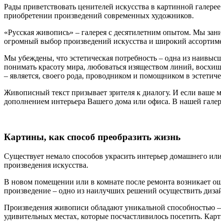
Рады приветствовать ценителей искусства в картинной галере
приобретении произведений современных художников.
«Русская живопись» – галерея c десятилетним опытом. Мы зани
огромный выбор произведений искусства и широкий ассортиме
Мы убеждены, что эстетическая потребность – одна из наивыс
понимать красоту мира, любоваться изяществом линий, восхищ
– является, своего рода, проводником и помощником в эстетич
Живописный текст призывает зрителя к диалогу. И если ваше 
дополнением интерьера Вашего дома или офиса. В нашей галер
Картины, как способ преобразить жизнь
Существует немало способов украсить интерьер домашнего или
произведения искусства.
В новом помещении или в комнате после ремонта возникает ощу
произведение – одно из наилучших решений осуществить диза
Произведения живописи обладают уникальной способностью –
удивительных местах, которые посчастливилось посетить. Кар