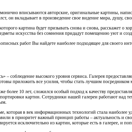
монично вписываются авторские, оригинальные картины, напис
лст, он вкладывает в произведение свое видение мира, душу, св
торого картина будет призывать снова и снова, расскажет о хор
едметы искусства без сомнения придадут помещению уют и соз
описных работ Вы найдете наиболее подходящее для своего инте
» – соблюдение высокого уровня сервиса. Галерея предоставляе
готовы приложить все усилия, чтобы стать лучшим посредником
 уже более 10 лет, сложился особый подход к качеству предоста
спортировки картин. Сотрудники нашей галереи работают над те
ым.
, которая в век информационных технологий стала наиболее удо
тавили в приоритет важный принцип работы – актуальность и с
ируется исключительно из картин, которые есть в галерее, и по