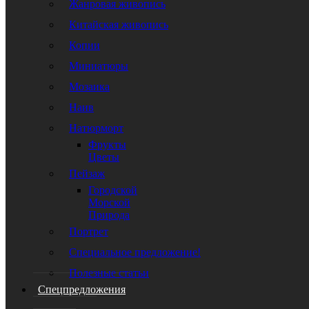
Жанровая живопись
Китайская живопись
Копии
Миниатюры
Мозаика
Наив
Натюрморт
Фрукты
Цветы
Пейзаж
Городской
Морской
Природа
Портрет
Специальное предложение!
Полезные статьи
Спецпредложения