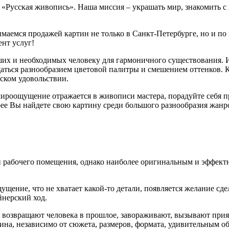
е «Русская живопись». Наша миссия – украшать мир, знакомить 
маемся продажей картин не только в Санкт-Петербурге, но и по 
нт услуг!
ших и необходимых человеку для гармоничного существования. 
аться разнообразием цветовой палитры и смешением оттенков. 
еском удовольствии.
мироощущение отражается в живописи мастера, порадуйте себя 
ее Вы найдете свою картину среди большого разнообразия жанро
 рабочего помещения, однако наиболее оригинальным и эффектн
щение, что не хватает какой-то детали, появляется желание сде
йнерский ход.
 возвращают человека в прошлое, завораживают, вызывают при
тина, независимо от сюжета, размеров, формата, удивительным 