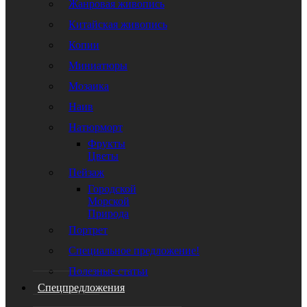
Жанровая живопись
Китайская живопись
Копии
Миниатюры
Мозаика
Наив
Натюрморт
Фрукты
Цветы
Пейзаж
Городской
Морской
Природа
Портрет
Специальное предложение!
Полезные статьи
Спецпредложения