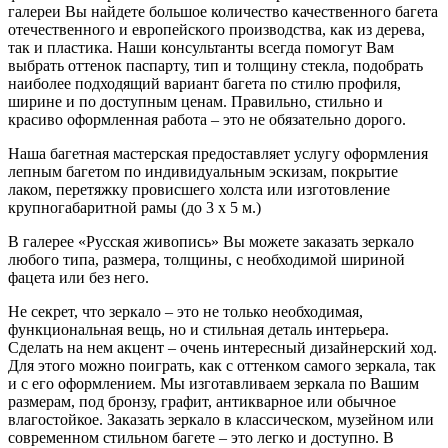
галереи Вы найдете большое количество качественного багета
отечественного и европейского производства, как из дерева,
так и пластика. Наши консультанты всегда помогут Вам
выбрать оттенок паспарту, тип и толщину стекла, подобрать
наиболее подходящий вариант багета по стилю профиля,
ширине и по доступным ценам. Правильно, стильно и
красиво оформленная работа – это не обязательно дорого.
Наша багетная мастерская предоставляет услугу оформления
лепным багетом по индивидуальным эскизам, покрытие
лаком, перетяжку провисшего холста или изготовление
крупногабаритной рамы (до 3 х 5 м.)
В галерее «Русская живопись» Вы можете заказать зеркало
любого типа, размера, толщины, с необходимой шириной
фацета или без него.
Не секрет, что зеркало – это не только необходимая,
функциональная вещь, но и стильная деталь интерьера.
Сделать на нем акцент – очень интересный дизайнерский ход.
Для этого можно поиграть, как с оттенком самого зеркала, так
и с его оформлением. Мы изготавливаем зеркала по Вашим
размерам, под бронзу, графит, антикварное или обычное
влагостойкое. Заказать зеркало в классическом, музейном или
современном стильном багете – это легко и доступно. В