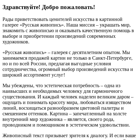
Здравствуйте! Добро пожаловать!
Рады приветствовать ценителей искусства в картинной
галерее «Русская живопись». Наша миссия – украшать мир,
знакомить с живописью и оказывать качественную помощь в
выборе и приобретении произведений современных
художников.
«Русская живопись» – галерея c десятилетним опытом. Мы
занимаемся продажей картин не только в Санкт-Петербурге,
но и по всей России, предлагая выгодные условия
сотрудничества, огромный выбор произведений искусства и
широкий ассортимент услуг!
Мы убеждены, что эстетическая потребность – одна из
наивысших и необходимых человеку для гармоничного
существования. И каждый человек наделен великим даром –
ощущать и понимать красоту мира, любоваться изяществом
линий, восхищаться разнообразием цветовой палитры и
смешением оттенков. Картина – запечатленный на холсте
внутренний мир художника – является, своего рода,
проводником и помощником в эстетическом удовольствии.
Живописный текст призывает зрителя к диалогу. И если ваше