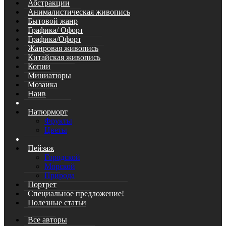
Абстракции
Анималистическая живопись
Бытовой жанр
Графика/ Офорт
Графика/Офорт
Жанровая живопись
Китайская живопись
Копии
Миниатюры
Мозаика
Наив
Натюрморт
Фрукты
Цветы
Пейзаж
Городской
Морской
Природа
Портрет
Специальное предложение!
Полезные статьи
Все авторы