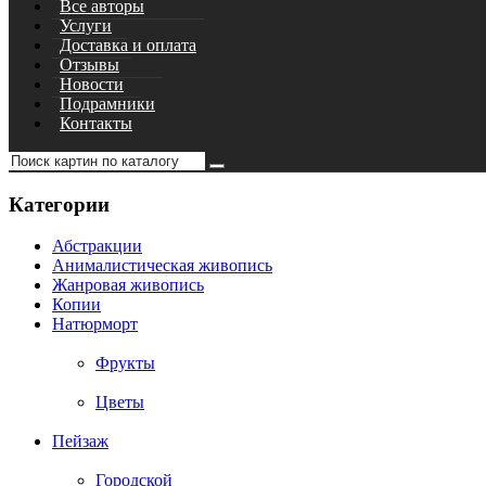
Все авторы
Услуги
Доставка и оплата
Отзывы
Новости
Подрамники
Контакты
Категории
Абстракции
Анималистическая живопись
Жанровая живопись
Копии
Натюрморт
Фрукты
Цветы
Пейзаж
Городской