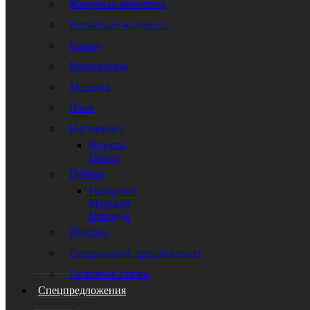
Жанровая живопись
Китайская живопись
Копии
Миниатюры
Мозаика
Наив
Натюрморт
Фрукты
Цветы
Пейзаж
Городской
Морской
Природа
Портрет
Специальное предложение!
Полезные статьи
Спецпредложения