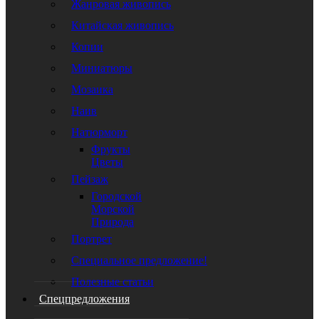
Жанровая живопись
Китайская живопись
Копии
Миниатюры
Мозаика
Наив
Натюрморт
Фрукты
Цветы
Пейзаж
Городской
Морской
Природа
Портрет
Специальное предложение!
Полезные статьи
Спецпредложения