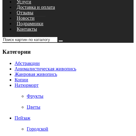
Услуги
Доставка и оплата
Отзывы
Новости
Подрамники
Контакты
Категории
Абстракции
Анималистическая живопись
Жанровая живопись
Копии
Натюрморт
Фрукты
Цветы
Пейзаж
Городской