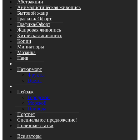
Абстракции
Анималистическая живопись
Бытовой жанр
Графика/ Офорт
Графика/Офорт
Жанровая живопись
Китайская живопись
Копии
Миниатюры
Мозаика
Наив
Натюрморт
Фрукты
Цветы
Пейзаж
Городской
Морской
Природа
Портрет
Специальное предложение!
Полезные статьи
Все авторы