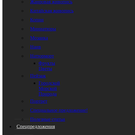
Жанровая живопись
Китайская живопись
Копии
Миниатюры
Мозаика
Наив
Натюрморт
Фрукты
Цветы
Пейзаж
Городской
Морской
Природа
Портрет
Специальное предложение!
Полезные статьи
Спецпредложения