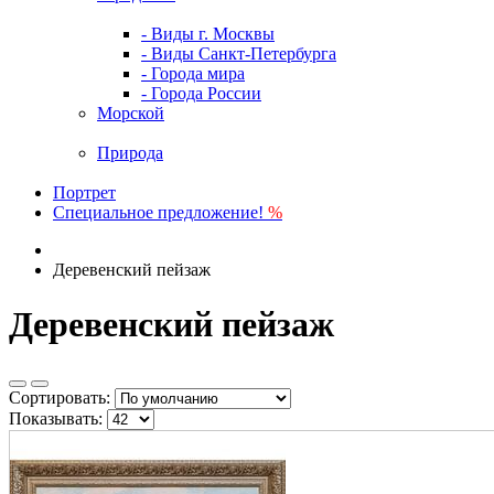
- Виды г. Москвы
- Виды Санкт-Петербурга
- Города мира
- Города России
Морской
Природа
Портрет
Специальное предложение!
%
Деревенский пейзаж
Деревенский пейзаж
Сортировать:
Показывать: