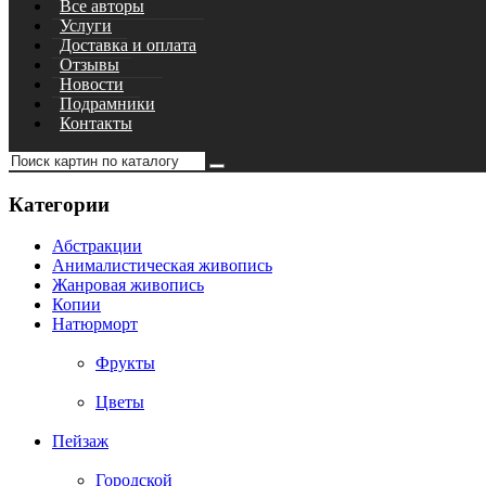
Все авторы
Услуги
Доставка и оплата
Отзывы
Новости
Подрамники
Контакты
Категории
Абстракции
Анималистическая живопись
Жанровая живопись
Копии
Натюрморт
Фрукты
Цветы
Пейзаж
Городской