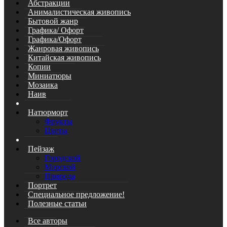
Абстракции
Анималистическая живопись
Бытовой жанр
Графика/ Офорт
Графика/Офорт
Жанровая живопись
Китайская живопись
Копии
Миниатюры
Мозаика
Наив
Натюрморт
Фрукты
Цветы
Пейзаж
Городской
Морской
Природа
Портрет
Специальное предложение!
Полезные статьи
Все авторы