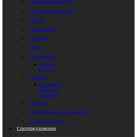
Жанровая живопись
Китайская живопись
Копии
Миниатюры
Мозаика
Наив
Натюрморт
Фрукты
Цветы
Пейзаж
Городской
Морской
Природа
Портрет
Специальное предложение!
Полезные статьи
Спецпредложения