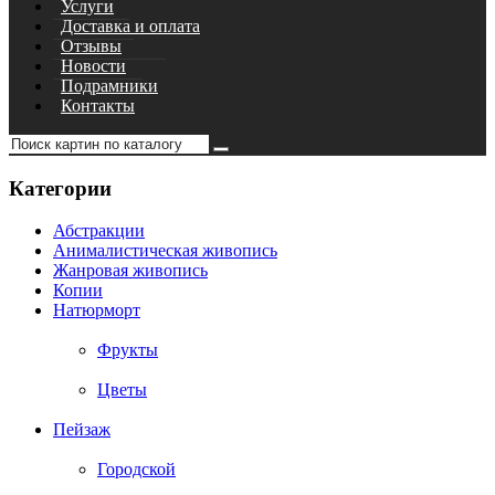
Услуги
Доставка и оплата
Отзывы
Новости
Подрамники
Контакты
Категории
Абстракции
Анималистическая живопись
Жанровая живопись
Копии
Натюрморт
Фрукты
Цветы
Пейзаж
Городской