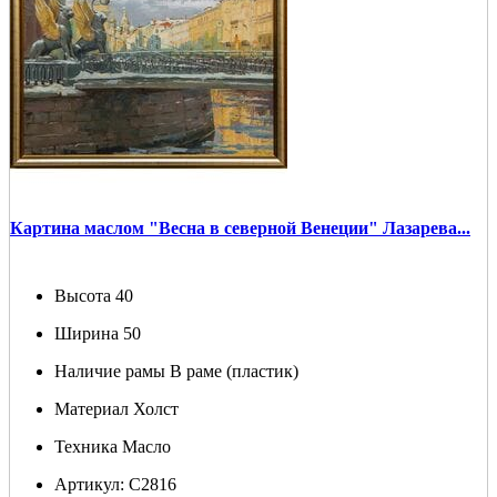
Картина маслом "Весна в северной Венеции" Лазарева...
Высота
40
Ширина
50
Наличие рамы
В раме (пластик)
Материал
Холст
Техника
Масло
Артикул:
С2816