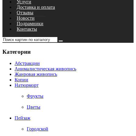
Услуги
Доставка и оплата
Отзывы
Новости
Подрамники
Контакты
Категории
Абстракции
Анималистическая живопись
Жанровая живопись
Копии
Натюрморт
Фрукты
Цветы
Пейзаж
Городской