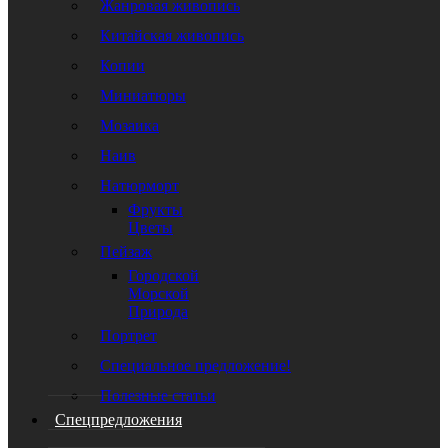
Жанровая живопись
Китайская живопись
Копии
Миниатюры
Мозаика
Наив
Натюрморт
Фрукты
Цветы
Пейзаж
Городской
Морской
Природа
Портрет
Специальное предложение!
Полезные статьи
Спецпредложения