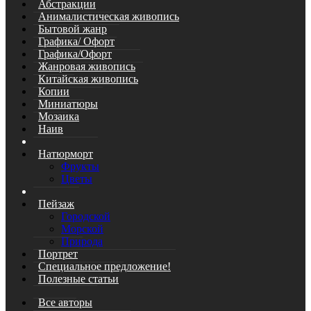
Абстракции
Анималистическая живопись
Бытовой жанр
Графика/ Офорт
Графика/Офорт
Жанровая живопись
Китайская живопись
Копии
Миниатюры
Мозаика
Наив
Натюрморт
Фрукты
Цветы
Пейзаж
Городской
Морской
Природа
Портрет
Специальное предложение!
Полезные статьи
Все авторы