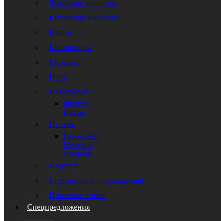
Жанровая живопись
Китайская живопись
Копии
Миниатюры
Мозаика
Наив
Натюрморт
Фрукты
Цветы
Пейзаж
Городской
Морской
Природа
Портрет
Специальное предложение!
Полезные статьи
Спецпредложения