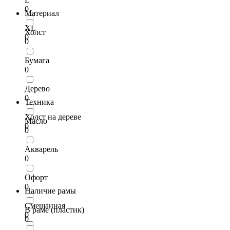
0
Материал
XL
Холст
0
0
Бумага
0
Дерево
0
Техника
Холст на дереве
Масло
0
0
Акварель
0
Офорт
0
Наличие рамы
Смешанная
В раме (пластик)
0
0