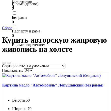
Монотипия
В раме (дерево)
0
0
Без рамы
0
Сброс
Паспарту и рама
0
Купить авторскую жанровую
В раме под стеклом
живопись на холсте
0
Сортировать:
Показывать:
Картина масло "Автомобиль" Лопушанский (без рамы)
Высота
50
Ширина
70