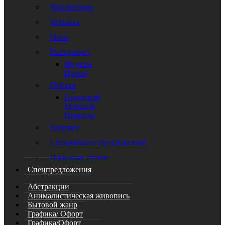
Миниатюры
Мозаика
Наив
Натюрморт
Фрукты
Цветы
Пейзаж
Городской
Морской
Природа
Портрет
Специальное предложение!
Полезные статьи
Спецпредложения
Абстракции
Анималистическая живопись
Бытовой жанр
Графика/ Офорт
Графика/Офорт