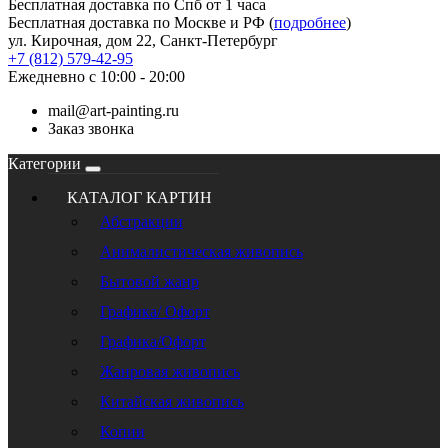
Бесплатная доставка по Спб от 1 часа
Бесплатная доставка по Москве и РФ (
подробнее
)
ул. Кирочная, дом 22, Санкт-Петербург
+7 (812) 579-42-95
Ежедневно с 10:00 - 20:00
mail@art-painting.ru
Заказ звонка
Категории
КАТАЛОГ КАРТИН
Абстракции
Анималистическая живопись
Бытовой жанр
Графика/ Офорт
Графика/Офорт
Жанровая живопись
Китайская живопись
Копии