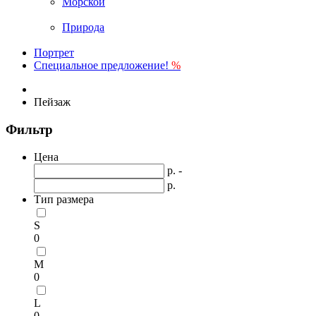
Морской
Природа
Портрет
Специальное предложение!
%
Пейзаж
Фильтр
Цена
р. -
р.
Тип размера
S
0
M
0
L
0