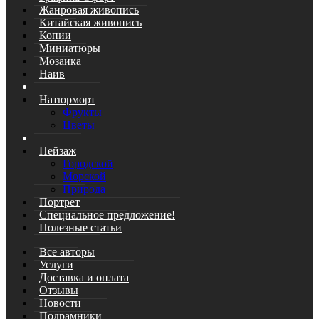
Жанровая живопись
Китайская живопись
Копии
Миниатюры
Мозаика
Наив
Натюрморт
Фрукты
Цветы
Пейзаж
Городской
Морской
Природа
Портрет
Специальное предложение!
Полезные статьи
Все авторы
Услуги
Доставка и оплата
Отзывы
Новости
Подрамники