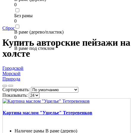
0
Без рамы
0
Сброс
В раме (дерево/пластик)
0
Купить авторские пейзажи на
В раме под стеклом
холсте
0
Городской
Морской
Природа
Сортировать:
Показывать:
Картина маслом "Ущелье" Тетеревенков
Наличие рамы
В раме (дерево)