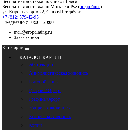
Бесплатная доставка по Спб от 1 часа
Бесплатная доставка по Москве и РФ (
подробнее
)
ул. Кирочная, дом 22, Санкт-Петербург
+7 (812) 579-42-95
Ежедневно с 10:00 - 20:00
mail@art-painting.ru
Заказ звонка
Категории
КАТАЛОГ КАРТИН
Абстракции
Анималистическая живопись
Бытовой жанр
Графика/ Офорт
Графика/Офорт
Жанровая живопись
Китайская живопись
Копии