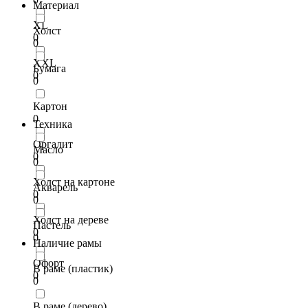
Материал
XL
Холст
0
0
XXL
Бумага
0
0
Картон
0
Техника
Оргалит
Масло
0
0
Холст на картоне
Акварель
0
0
Холст на дереве
Пастель
0
0
Наличие рамы
Офорт
В раме (пластик)
0
0
В раме (дерево)