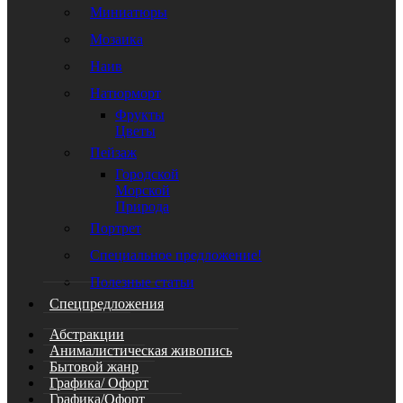
Миниатюры
Мозаика
Наив
Натюрморт
Фрукты
Цветы
Пейзаж
Городской
Морской
Природа
Портрет
Специальное предложение!
Полезные статьи
Спецпредложения
Абстракции
Анималистическая живопись
Бытовой жанр
Графика/ Офорт
Графика/Офорт