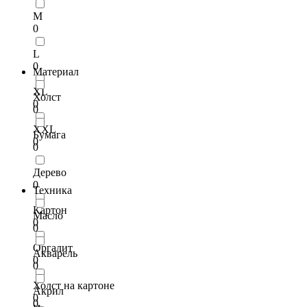
M
0
L
0
Материал
XL
Холст
0
0
XXL
Бумага
0
0
Дерево
0
Техника
Картон
Масло
0
0
Оргалит
Акварель
0
0
Холст на картоне
Акрил
0
0