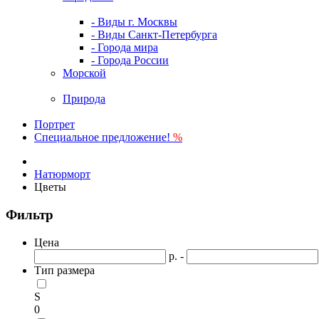
- Виды г. Москвы
- Виды Санкт-Петербурга
- Города мира
- Города России
Морской
Природа
Портрет
Специальное предложение!
%
Натюрморт
Цветы
Фильтр
Цена
р. -
Тип размера
S
0