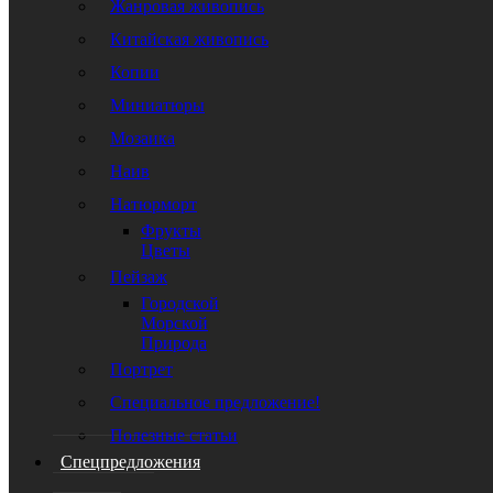
Жанровая живопись
Китайская живопись
Копии
Миниатюры
Мозаика
Наив
Натюрморт
Фрукты
Цветы
Пейзаж
Городской
Морской
Природа
Портрет
Специальное предложение!
Полезные статьи
Спецпредложения