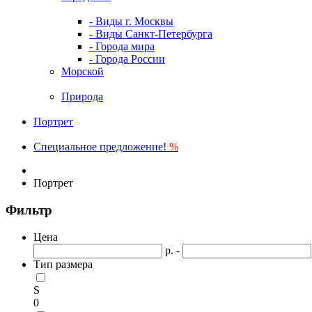
- Виды г. Москвы
- Виды Санкт-Петербурга
- Города мира
- Города России
Морской
Природа
Портрет
Специальное предложение!
%
Портрет
Фильтр
Цена
р. -
Тип размера
S
0