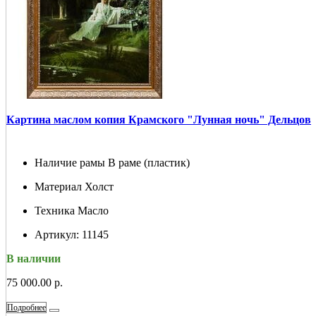
Картина маслом копия Крамского "Лунная ночь" Дельцов
Наличие рамы
В раме (пластик)
Материал
Холст
Техника
Масло
Артикул:
11145
В наличии
75 000.00 р.
Подробнее