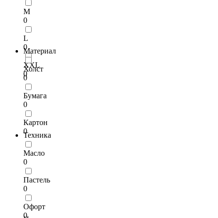
M
0
L
0
Материал
XXL
Холст
0
0
Бумага
0
Картон
0
Техника
Масло
0
Пастель
0
Офорт
0