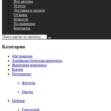
Все авторы
Услуги
Доставка и оплата
Отзывы
Новости
Подрамники
Контакты
Категории
Абстракции
Анималистическая живопись
Жанровая живопись
Копии
Натюрморт
Фрукты
Цветы
Пейзаж
Городской