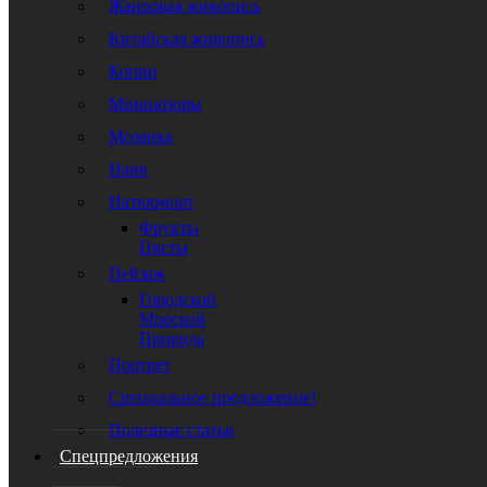
Жанровая живопись
Китайская живопись
Копии
Миниатюры
Мозаика
Наив
Натюрморт
Фрукты
Цветы
Пейзаж
Городской
Морской
Природа
Портрет
Специальное предложение!
Полезные статьи
Спецпредложения