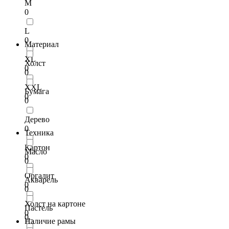
M
0
L
0
Материал
XL
Холст
0
0
XXL
Бумага
0
0
Дерево
0
Техника
Картон
Масло
0
0
Оргалит
Акварель
0
0
Холст на картоне
Пастель
0
0
Наличие рамы