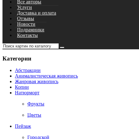
Все авторы
Услуги
Доставка и оплата
Отзывы
Новости
Подрамники
Контакты
Категории
Абстракции
Анималистическая живопись
Жанровая живопись
Копии
Натюрморт
Фрукты
Цветы
Пейзаж
Городской