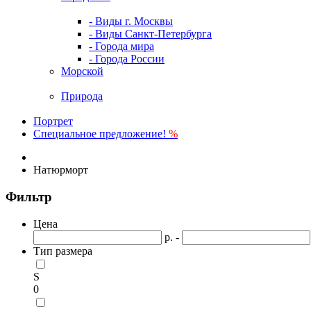
- Виды г. Москвы
- Виды Санкт-Петербурга
- Города мира
- Города России
Морской
Природа
Портрет
Специальное предложение!
%
Натюрморт
Фильтр
Цена
р. -
Тип размера
S
0