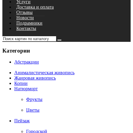
Услуги
Доставка и оплата
Отзывы
Новости
Подрамники
Контакты
Категории
Абстракции
Анималистическая живопись
Жанровая живопись
Копии
Натюрморт
Фрукты
Цветы
Пейзаж
Городской