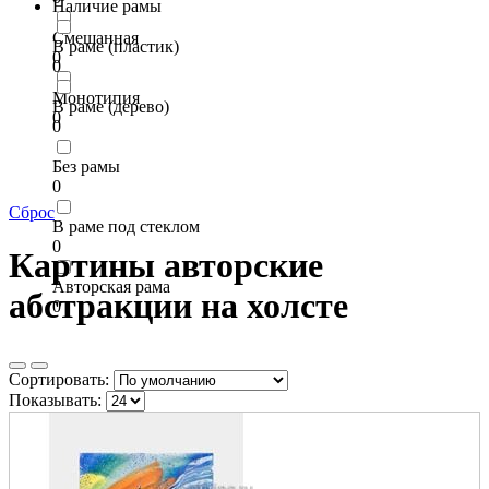
Наличие рамы
Смешанная
В раме (пластик)
0
0
Монотипия
В раме (дерево)
0
0
Без рамы
0
Сброс
В раме под стеклом
0
Картины авторские
Авторская рама
абстракции на холсте
0
Сортировать:
Показывать: