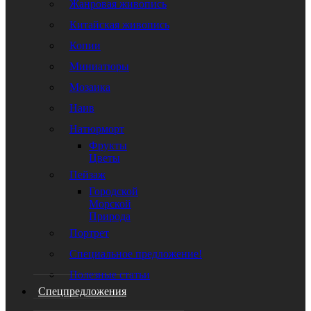
Жанровая живопись
Китайская живопись
Копии
Миниатюры
Мозаика
Наив
Натюрморт
Фрукты
Цветы
Пейзаж
Городской
Морской
Природа
Портрет
Специальное предложение!
Полезные статьи
Спецпредложения