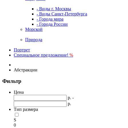
- Виды г. Москвы
- Виды Санкт-Петербурга
- Города мира
- Города России
Морской
Природа
Портрет
Специальное предложение!
%
Абстракции
Фильтр
Цена
р. -
р.
Тип размера
S
0