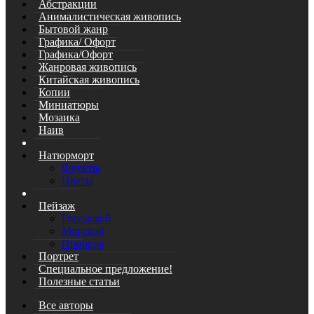
Абстракции
Анималистическая живопись
Бытовой жанр
Графика/ Офорт
Графика/Офорт
Жанровая живопись
Китайская живопись
Копии
Миниатюры
Мозаика
Наив
Натюрморт
Фрукты
Цветы
Пейзаж
Городской
Морской
Природа
Портрет
Специальное предложение!
Полезные статьи
Все авторы