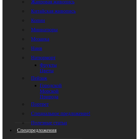
Жанровая живопись
Китайская живопись
Копии
Миниатюры
Мозаика
Наив
Натюрморт
Фрукты
Цветы
Пейзаж
Городской
Морской
Природа
Портрет
Специальное предложение!
Полезные статьи
Спецпредложения