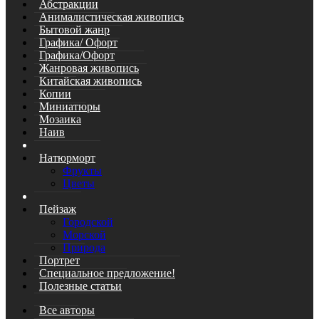
Абстракции
Анималистическая живопись
Бытовой жанр
Графика/ Офорт
Графика/Офорт
Жанровая живопись
Китайская живопись
Копии
Миниатюры
Мозаика
Наив
Натюрморт
Фрукты
Цветы
Пейзаж
Городской
Морской
Природа
Портрет
Специальное предложение!
Полезные статьи
Все авторы