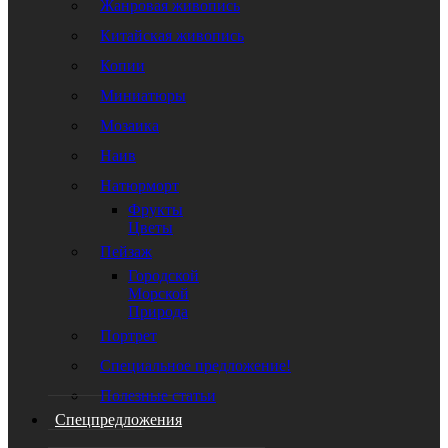
Жанровая живопись
Китайская живопись
Копии
Миниатюры
Мозаика
Наив
Натюрморт
Фрукты
Цветы
Пейзаж
Городской
Морской
Природа
Портрет
Специальное предложение!
Полезные статьи
Спецпредложения