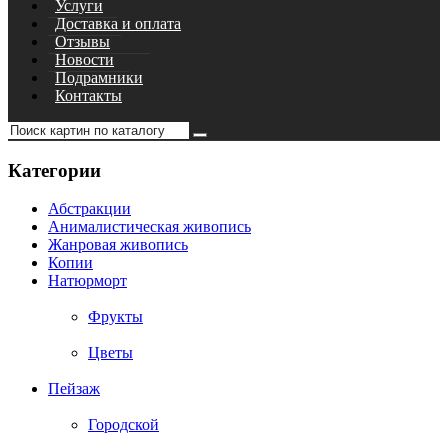
Услуги
Доставка и оплата
Отзывы
Новости
Подрамники
Контакты
Категории
Абстракции
Анималистическая живопись
Жанровая живопись
Копии
Натюрморт
Фрукты
Цветы
Пейзаж
Городской