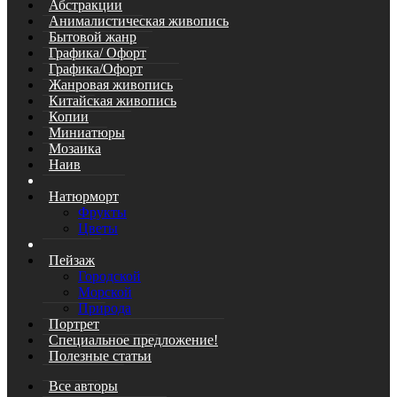
Абстракции
Анималистическая живопись
Бытовой жанр
Графика/ Офорт
Графика/Офорт
Жанровая живопись
Китайская живопись
Копии
Миниатюры
Мозаика
Наив
Натюрморт
Фрукты
Цветы
Пейзаж
Городской
Морской
Природа
Портрет
Специальное предложение!
Полезные статьи
Все авторы