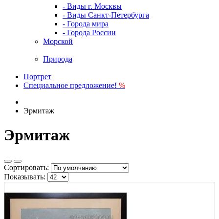
- Виды г. Москвы
- Виды Санкт-Петербурга
- Города мира
- Города России
Морской
Природа
Портрет
Специальное предложение!
%
Эрмитаж
Эрмитаж
Сортировать:
Показывать: