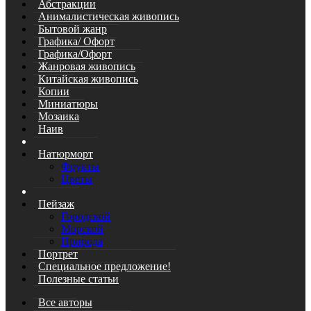
Абстракции
Анималистическая живопись
Бытовой жанр
Графика/ Офорт
Графика/Офорт
Жанровая живопись
Китайская живопись
Копии
Миниатюры
Мозаика
Наив
Натюрморт
Фрукты
Цветы
Пейзаж
Городской
Морской
Природа
Портрет
Специальное предложение!
Полезные статьи
Все авторы