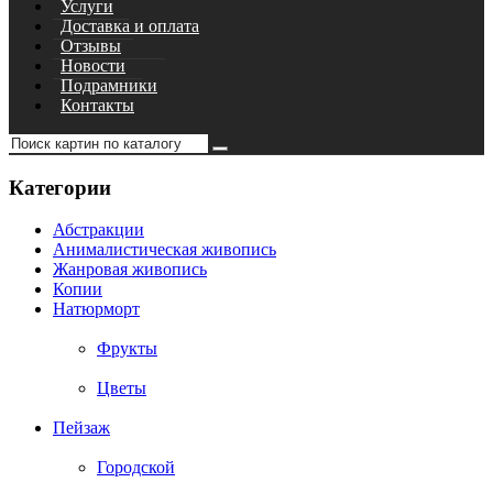
Услуги
Доставка и оплата
Отзывы
Новости
Подрамники
Контакты
Категории
Абстракции
Анималистическая живопись
Жанровая живопись
Копии
Натюрморт
Фрукты
Цветы
Пейзаж
Городской