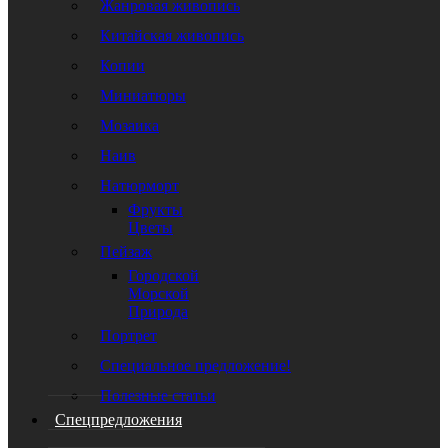
Жанровая живопись
Китайская живопись
Копии
Миниатюры
Мозаика
Наив
Натюрморт
Фрукты
Цветы
Пейзаж
Городской
Морской
Природа
Портрет
Специальное предложение!
Полезные статьи
Спецпредложения