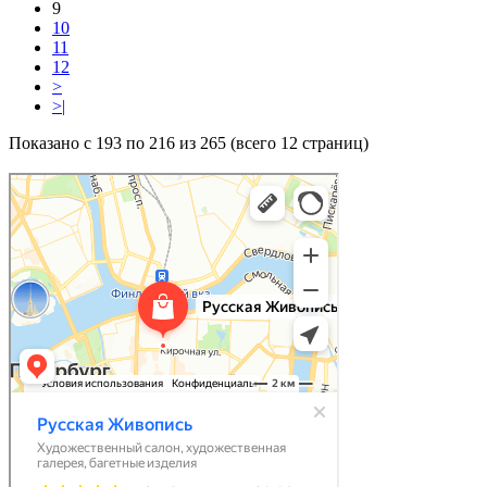
9
10
11
12
>
>|
Показано с 193 по 216 из 265 (всего 12 страниц)