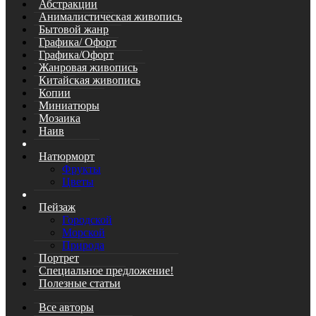
Абстракции
Анималистическая живопись
Бытовой жанр
Графика/ Офорт
Графика/Офорт
Жанровая живопись
Китайская живопись
Копии
Миниатюры
Мозаика
Наив
Натюрморт
Фрукты
Цветы
Пейзаж
Городской
Морской
Природа
Портрет
Специальное предложение!
Полезные статьи
Все авторы