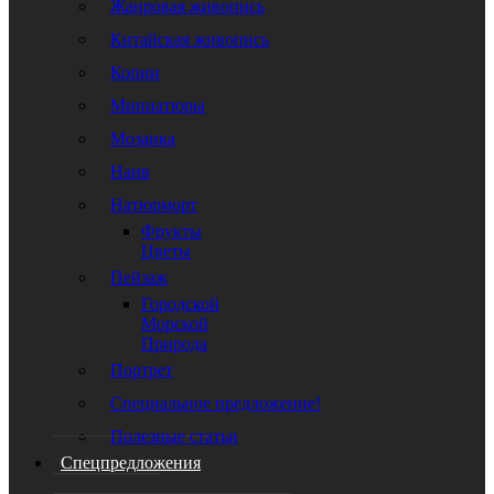
Жанровая живопись
Китайская живопись
Копии
Миниатюры
Мозаика
Наив
Натюрморт
Фрукты
Цветы
Пейзаж
Городской
Морской
Природа
Портрет
Специальное предложение!
Полезные статьи
Спецпредложения