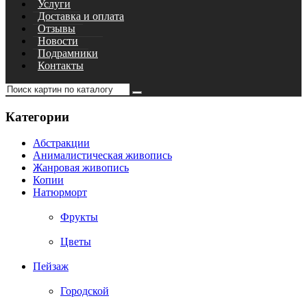
Услуги
Доставка и оплата
Отзывы
Новости
Подрамники
Контакты
Категории
Абстракции
Анималистическая живопись
Жанровая живопись
Копии
Натюрморт
Фрукты
Цветы
Пейзаж
Городской