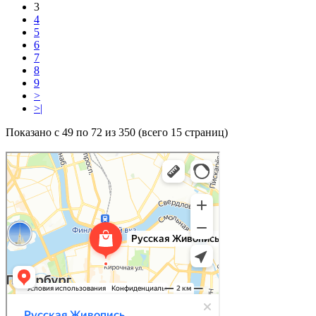
3
4
5
6
7
8
9
>
>|
Показано с 49 по 72 из 350 (всего 15 страниц)