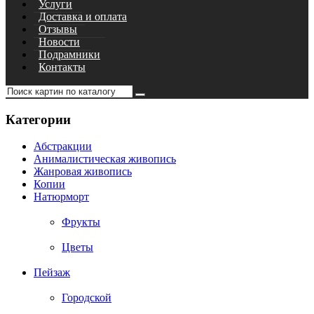
Услуги
Доставка и оплата
Отзывы
Новости
Подрамники
Контакты
Категории
Абстракции
Анималистическая живопись
Жанровая живопись
Копии
Натюрморт
Фрукты
Цветы
Пейзаж
Городской