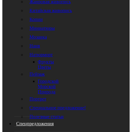
Жанровая живопись
Китайская живопись
Копии
Миниатюры
Мозаика
Наив
Натюрморт
Фрукты
Цветы
Пейзаж
Городской
Морской
Природа
Портрет
Специальное предложение!
Полезные статьи
Спецпредложения