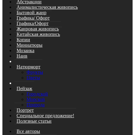
Абстракции
Анималистическая живопись
Бытовой жанр
Графика/ Офорт
Графика/Офорт
Жанровая живопись
Китайская живопись
Копии
Миниатюры
Мозаика
Наив
Натюрморт
Фрукты
Цветы
Пейзаж
Городской
Морской
Природа
Портрет
Специальное предложение!
Полезные статьи
Все авторы