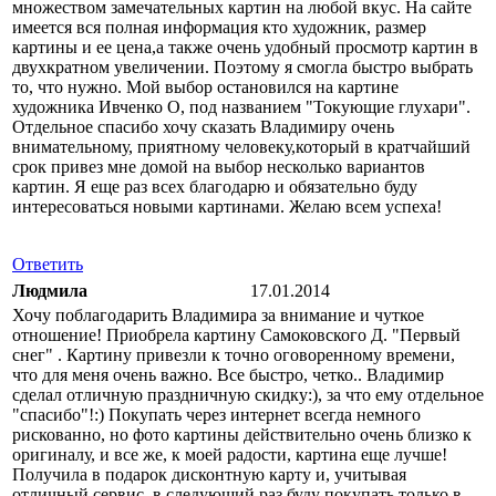
множеством замечательных картин на любой вкус. На сайте
имеется вся полная информация кто художник, размер
картины и ее цена,а также очень удобный просмотр картин в
двухкратном увеличении. Поэтому я смогла быстро выбрать
то, что нужно. Мой выбор остановился на картине
художника Ивченко О, под названием "Токующие глухари".
Отдельное спасибо хочу сказать Владимиру очень
внимательному, приятному человеку,который в кратчайший
срок привез мне домой на выбор несколько вариантов
картин. Я еще раз всех благодарю и обязательно буду
интересоваться новыми картинами. Желаю всем успеха!
Ответить
Людмила
17.01.2014
Хочу поблагодарить Владимира за внимание и чуткое
отношение! Приобрела картину Самоковского Д. "Первый
снег" . Картину привезли к точно оговоренному времени,
что для меня очень важно. Все быстро, четко.. Владимир
сделал отличную праздничную скидку:), за что ему отдельное
"спасибо"!:) Покупать через интернет всегда немного
рискованно, но фото картины действительно очень близко к
оригиналу, и все же, к моей радости, картина еще лучше!
Получила в подарок дисконтную карту и, учитывая
отличный сервис, в следующий раз буду покупать только в