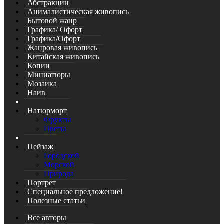
Абстракции
Анималистическая живопись
Бытовой жанр
Графика/ Офорт
Графика/Офорт
Жанровая живопись
Китайская живопись
Копии
Миниатюры
Мозаика
Наив
Натюрморт
Фрукты
Цветы
Пейзаж
Городской
Морской
Природа
Портрет
Специальное предложение!
Полезные статьи
Все авторы