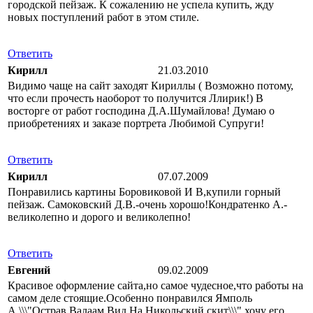
городской пейзаж. К сожалению не успела купить, жду
новых поступлений работ в этом стиле.
Ответить
Кирилл
21.03.2010
Видимо чаще на сайт заходят Кириллы ( Возможно потому,
что если прочесть наоборот то получится Ллирик!) В
восторге от работ господина Д.А.Шумайлова! Думаю о
приобретениях и заказе портрета Любимой Супруги!
Ответить
Кирилл
07.07.2009
Понравились картины Боровиковой И В,купили горный
пейзаж. Самоковский Д.В.-очень хорошо!Кондратенко А.-
великолепно и дорого и великолепно!
Ответить
Евгений
09.02.2009
Красивое оформление сайта,но самое чудесное,что работы на
самом деле стоящие.Особенно понравился Ямполь
А.\\\"Острав Валаам.Вид На Никольский скит\\\",хочу его