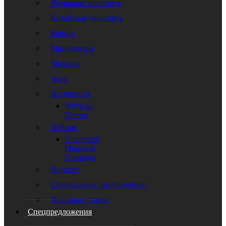
Жанровая живопись
Китайская живопись
Копии
Миниатюры
Мозаика
Наив
Натюрморт
Фрукты
Цветы
Пейзаж
Городской
Морской
Природа
Портрет
Специальное предложение!
Полезные статьи
Спецпредложения