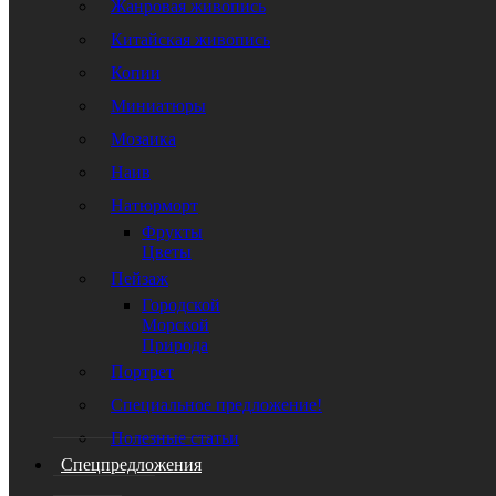
Жанровая живопись
Китайская живопись
Копии
Миниатюры
Мозаика
Наив
Натюрморт
Фрукты
Цветы
Пейзаж
Городской
Морской
Природа
Портрет
Специальное предложение!
Полезные статьи
Спецпредложения