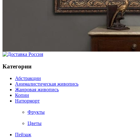
Категории
Абстракции
Анималистическая живопись
Жанровая живопись
Копии
Натюрморт
Фрукты
Цветы
Пейзаж