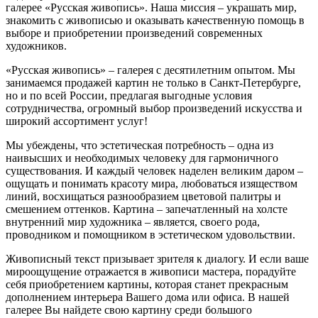
галерее «Русская живопись». Наша миссия – украшать мир,
знакомить с живописью и оказывать качественную помощь в
выборе и приобретении произведений современных
художников.
«Русская живопись» – галерея c десятилетним опытом. Мы
занимаемся продажей картин не только в Санкт-Петербурге,
но и по всей России, предлагая выгодные условия
сотрудничества, огромный выбор произведений искусства и
широкий ассортимент услуг!
Мы убеждены, что эстетическая потребность – одна из
наивысших и необходимых человеку для гармоничного
существования. И каждый человек наделен великим даром –
ощущать и понимать красоту мира, любоваться изяществом
линий, восхищаться разнообразием цветовой палитры и
смешением оттенков. Картина – запечатленный на холсте
внутренний мир художника – является, своего рода,
проводником и помощником в эстетическом удовольствии.
Живописный текст призывает зрителя к диалогу. И если ваше
мироощущение отражается в живописи мастера, порадуйте
себя приобретением картины, которая станет прекрасным
дополнением интерьера Вашего дома или офиса. В нашей
галерее Вы найдете свою картину среди большого