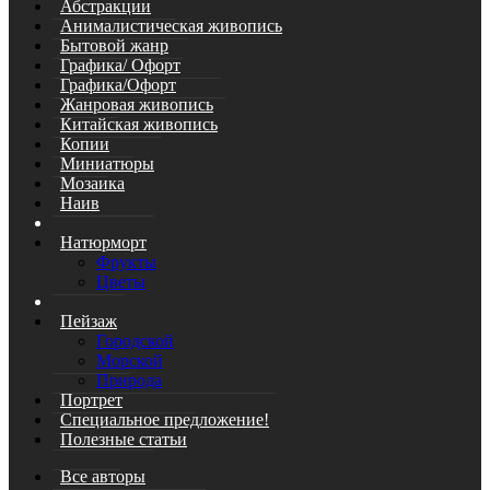
Абстракции
Анималистическая живопись
Бытовой жанр
Графика/ Офорт
Графика/Офорт
Жанровая живопись
Китайская живопись
Копии
Миниатюры
Мозаика
Наив
Натюрморт
Фрукты
Цветы
Пейзаж
Городской
Морской
Природа
Портрет
Специальное предложение!
Полезные статьи
Все авторы