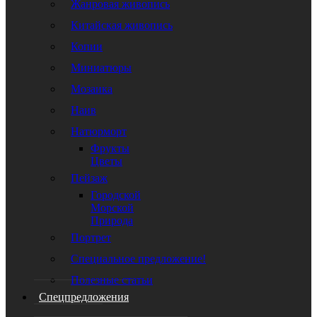
Жанровая живопись
Китайская живопись
Копии
Миниатюры
Мозаика
Наив
Натюрморт
Фрукты
Цветы
Пейзаж
Городской
Морской
Природа
Портрет
Специальное предложение!
Полезные статьи
Спецпредложения