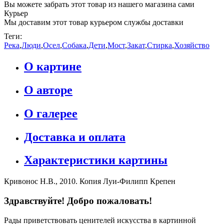
Вы можете забрать этот товар из нашего магазина сами
Курьер
Мы доставим этот товар курьером службы доставки
Теги:
Река
,
Люди
,
Осел
,
Собака
,
Дети
,
Мост
,
Закат
,
Стирка
,
Хозяйство
О картине
О авторе
О галерее
Доставка и оплата
Характеристики картины
Кривонос Н.В., 2010. Копия Луи-Филипп Крепен
Здравствуйте! Добро пожаловать!
Рады приветствовать ценителей искусства в картинной