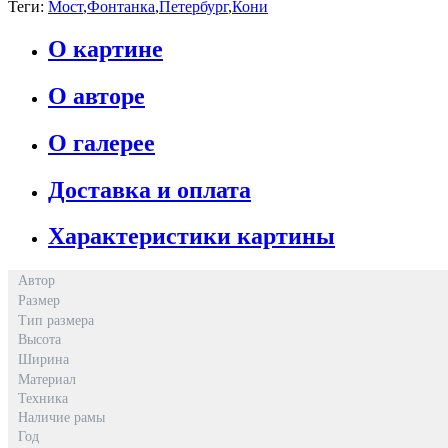
Теги:
Мост
,
Фонтанка
,
Петербург
,
Кони
О картине
О авторе
О галерее
Доставка и оплата
Характеристики картины
Автор
Размер
Тип размера
Высота
Ширина
Материал
Техника
Наличие рамы
Год