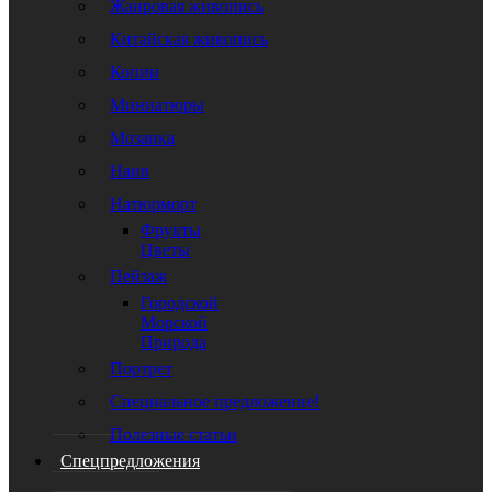
Жанровая живопись
Китайская живопись
Копии
Миниатюры
Мозаика
Наив
Натюрморт
Фрукты
Цветы
Пейзаж
Городской
Морской
Природа
Портрет
Специальное предложение!
Полезные статьи
Спецпредложения