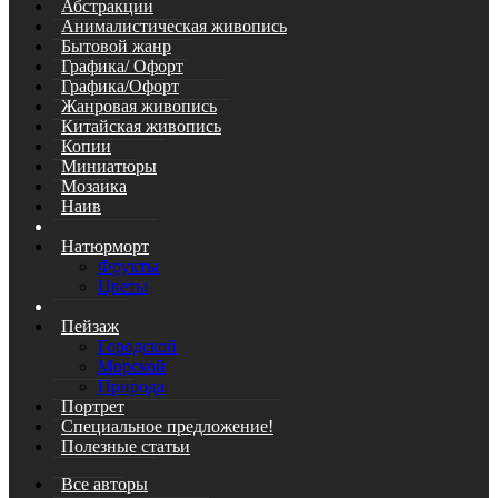
Абстракции
Анималистическая живопись
Бытовой жанр
Графика/ Офорт
Графика/Офорт
Жанровая живопись
Китайская живопись
Копии
Миниатюры
Мозаика
Наив
Натюрморт
Фрукты
Цветы
Пейзаж
Городской
Морской
Природа
Портрет
Специальное предложение!
Полезные статьи
Все авторы