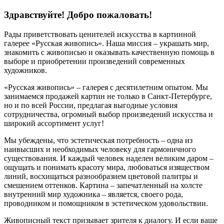
Здравствуйте! Добро пожаловать!
Рады приветствовать ценителей искусства в картинной
галерее «Русская живопись». Наша миссия – украшать мир,
знакомить с живописью и оказывать качественную помощь в
выборе и приобретении произведений современных
художников.
«Русская живопись» – галерея c десятилетним опытом. Мы
занимаемся продажей картин не только в Санкт-Петербурге,
но и по всей России, предлагая выгодные условия
сотрудничества, огромный выбор произведений искусства и
широкий ассортимент услуг!
Мы убеждены, что эстетическая потребность – одна из
наивысших и необходимых человеку для гармоничного
существования. И каждый человек наделен великим даром –
ощущать и понимать красоту мира, любоваться изяществом
линий, восхищаться разнообразием цветовой палитры и
смешением оттенков. Картина – запечатленный на холсте
внутренний мир художника – является, своего рода,
проводником и помощником в эстетическом удовольствии.
Живописный текст призывает зрителя к диалогу. И если ваше