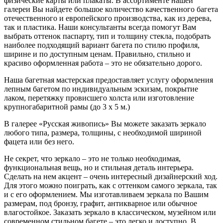
физические карты или плакаты. В ассортименте нашей
галереи Вы найдете большое количество качественного багета
отечественного и европейского производства, как из дерева,
так и пластика. Наши консультанты всегда помогут Вам
выбрать оттенок паспарту, тип и толщину стекла, подобрать
наиболее подходящий вариант багета по стилю профиля,
ширине и по доступным ценам. Правильно, стильно и
красиво оформленная работа – это не обязательно дорого.
Наша багетная мастерская предоставляет услугу оформления
лепным багетом по индивидуальным эскизам, покрытие
лаком, перетяжку провисшего холста или изготовление
крупногабаритной рамы (до 3 х 5 м.)
В галерее «Русская живопись» Вы можете заказать зеркало
любого типа, размера, толщины, с необходимой шириной
фацета или без него.
Не секрет, что зеркало – это не только необходимая,
функциональная вещь, но и стильная деталь интерьера.
Сделать на нем акцент – очень интересный дизайнерский ход.
Для этого можно поиграть, как с оттенком самого зеркала, так
и с его оформлением. Мы изготавливаем зеркала по Вашим
размерам, под бронзу, графит, антикварное или обычное
влагостойкое. Заказать зеркало в классическом, музейном или
современном стильном багете – это легко и доступно. В