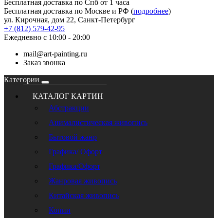
Бесплатная доставка по Спб от 1 часа
Бесплатная доставка по Москве и РФ (
подробнее
)
ул. Кирочная, дом 22, Санкт-Петербург
+7 (812) 579-42-95
Ежедневно с 10:00 - 20:00
mail@art-painting.ru
Заказ звонка
Категории
КАТАЛОГ КАРТИН
Абстракции
Анималистическая живопись
Бытовой жанр
Графика/ Офорт
Графика/Офорт
Жанровая живопись
Китайская живопись
Копии