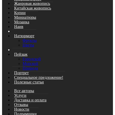
Жанровая живопись
Китайская живопись
Копии
Миниатюры
Мозаика
Наив
Натюрморт
Фрукты
Цветы
Пейзаж
Городской
Морской
Природа
Портрет
Специальное предложение!
Полезные статьи
Все авторы
Услуги
Доставка и оплата
Отзывы
Новости
Подрамники