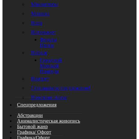
Миниатюры
Мозаика
Наив
Натюрморт
Фрукты
Цветы
Пейзаж
Городской
Морской
Природа
Портрет
Специальное предложение!
Полезные статьи
Спецпредложения
Абстракции
Анималистическая живопись
Бытовой жанр
Графика/ Офорт
Графика/Офорт