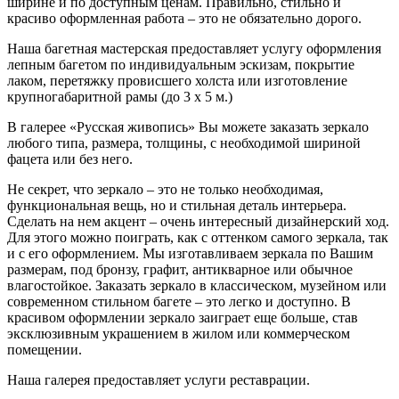
ширине и по доступным ценам. Правильно, стильно и
красиво оформленная работа – это не обязательно дорого.
Наша багетная мастерская предоставляет услугу оформления
лепным багетом по индивидуальным эскизам, покрытие
лаком, перетяжку провисшего холста или изготовление
крупногабаритной рамы (до 3 х 5 м.)
В галерее «Русская живопись» Вы можете заказать зеркало
любого типа, размера, толщины, с необходимой шириной
фацета или без него.
Не секрет, что зеркало – это не только необходимая,
функциональная вещь, но и стильная деталь интерьера.
Сделать на нем акцент – очень интересный дизайнерский ход.
Для этого можно поиграть, как с оттенком самого зеркала, так
и с его оформлением. Мы изготавливаем зеркала по Вашим
размерам, под бронзу, графит, антикварное или обычное
влагостойкое. Заказать зеркало в классическом, музейном или
современном стильном багете – это легко и доступно. В
красивом оформлении зеркало заиграет еще больше, став
эксклюзивным украшением в жилом или коммерческом
помещении.
Наша галерея предоставляет услуги реставрации.