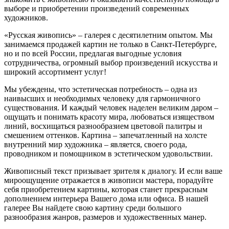
выборе и приобретении произведений современных
художников.
«Русская живопись» – галерея c десятилетним опытом. Мы
занимаемся продажей картин не только в Санкт-Петербурге,
но и по всей России, предлагая выгодные условия
сотрудничества, огромный выбор произведений искусства и
широкий ассортимент услуг!
Мы убеждены, что эстетическая потребность – одна из
наивысших и необходимых человеку для гармоничного
существования. И каждый человек наделен великим даром –
ощущать и понимать красоту мира, любоваться изяществом
линий, восхищаться разнообразием цветовой палитры и
смешением оттенков. Картина – запечатленный на холсте
внутренний мир художника – является, своего рода,
проводником и помощником в эстетическом удовольствии.
Живописный текст призывает зрителя к диалогу. И если ваше
мироощущение отражается в живописи мастера, порадуйте
себя приобретением картины, которая станет прекрасным
дополнением интерьера Вашего дома или офиса. В нашей
галерее Вы найдете свою картину среди большого
разнообразия жанров, размеров и художественных манер.