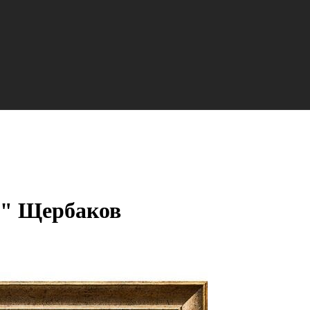
м" Щербаков