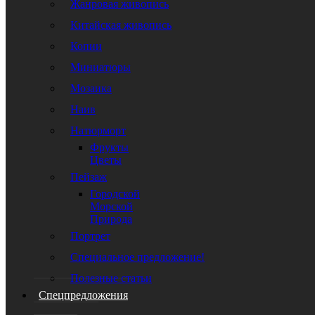
Жанровая живопись
Китайская живопись
Копии
Миниатюры
Мозаика
Наив
Натюрморт
Фрукты
Цветы
Пейзаж
Городской
Морской
Природа
Портрет
Специальное предложение!
Полезные статьи
Спецпредложения