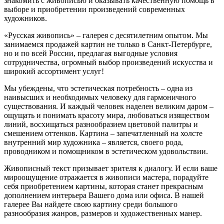
знакомить с живописью и оказывать качественную помощь в
выборе и приобретении произведений современных
художников.
«Русская живопись» – галерея c десятилетним опытом. Мы
занимаемся продажей картин не только в Санкт-Петербурге,
но и по всей России, предлагая выгодные условия
сотрудничества, огромный выбор произведений искусства и
широкий ассортимент услуг!
Мы убеждены, что эстетическая потребность – одна из
наивысших и необходимых человеку для гармоничного
существования. И каждый человек наделен великим даром –
ощущать и понимать красоту мира, любоваться изяществом
линий, восхищаться разнообразием цветовой палитры и
смешением оттенков. Картина – запечатленный на холсте
внутренний мир художника – является, своего рода,
проводником и помощником в эстетическом удовольствии.
Живописный текст призывает зрителя к диалогу. И если ваше
мироощущение отражается в живописи мастера, порадуйте
себя приобретением картины, которая станет прекрасным
дополнением интерьера Вашего дома или офиса. В нашей
галерее Вы найдете свою картину среди большого
разнообразия жанров, размеров и художественных манер.