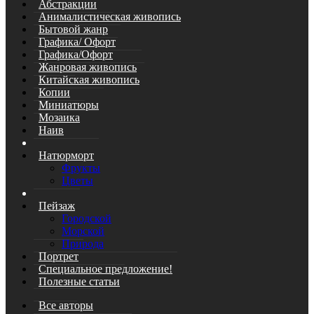
Абстракции
Анималистическая живопись
Бытовой жанр
Графика/ Офорт
Графика/Офорт
Жанровая живопись
Китайская живопись
Копии
Миниатюры
Мозаика
Наив
Натюрморт
Фрукты
Цветы
Пейзаж
Городской
Морской
Природа
Портрет
Специальное предложение!
Полезные статьи
Все авторы