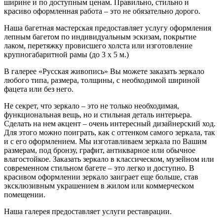
ширине и по доступным ценам. Правильно, стильно и
красиво оформленная работа – это не обязательно дорого.
Наша багетная мастерская предоставляет услугу оформления
лепным багетом по индивидуальным эскизам, покрытие
лаком, перетяжку провисшего холста или изготовление
крупногабаритной рамы (до 3 х 5 м.)
В галерее «Русская живопись» Вы можете заказать зеркало
любого типа, размера, толщины, с необходимой шириной
фацета или без него.
Не секрет, что зеркало – это не только необходимая,
функциональная вещь, но и стильная деталь интерьера.
Сделать на нем акцент – очень интересный дизайнерский ход.
Для этого можно поиграть, как с оттенком самого зеркала, так
и с его оформлением. Мы изготавливаем зеркала по Вашим
размерам, под бронзу, графит, антикварное или обычное
влагостойкое. Заказать зеркало в классическом, музейном или
современном стильном багете – это легко и доступно. В
красивом оформлении зеркало заиграет еще больше, став
эксклюзивным украшением в жилом или коммерческом
помещении.
Наша галерея предоставляет услуги реставрации.