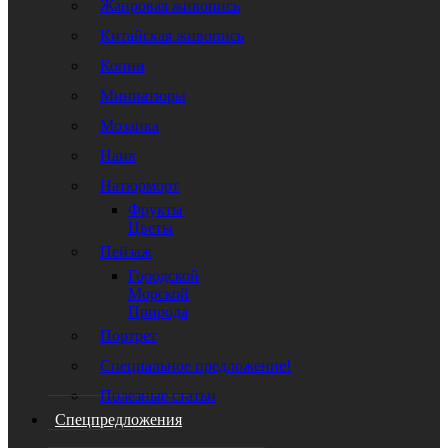
Жанровая живопись
Китайская живопись
Копии
Миниатюры
Мозаика
Наив
Натюрморт
Фрукты
Цветы
Пейзаж
Городской
Морской
Природа
Портрет
Специальное предложение!
Полезные статьи
Спецпредложения