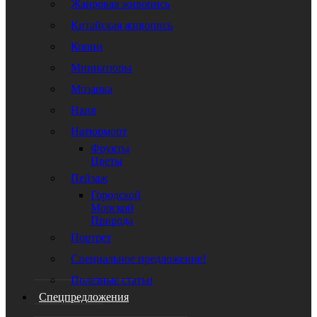
Жанровая живопись
Китайская живопись
Копии
Миниатюры
Мозаика
Наив
Натюрморт
Фрукты
Цветы
Пейзаж
Городской
Морской
Природа
Портрет
Специальное предложение!
Полезные статьи
Спецпредложения