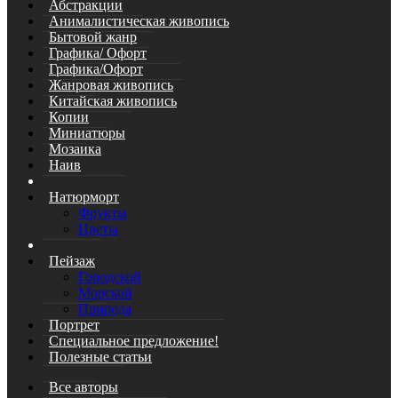
Абстракции
Анималистическая живопись
Бытовой жанр
Графика/ Офорт
Графика/Офорт
Жанровая живопись
Китайская живопись
Копии
Миниатюры
Мозаика
Наив
Натюрморт
Фрукты
Цветы
Пейзаж
Городской
Морской
Природа
Портрет
Специальное предложение!
Полезные статьи
Все авторы