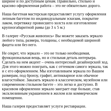
ширине и по доступным ценам. Правильно, стильно и
красиво оформленная работа – это не обязательно дорого.
Наша багетная мастерская предоставляет услугу оформления
лепным багетом по индивидуальным эскизам, покрытие
лаком, перетяжку провисшего холста или изготовление
крупногабаритной рамы (до 3 х 5 м.)
В галерее «Русская живопись» Вы можете заказать зеркало
любого типа, размера, толщины, с необходимой шириной
фацета или без него.
Не секрет, что зеркало – это не только необходимая,
функциональная вещь, но и стильная деталь интерьера.
Сделать на нем акцент – очень интересный дизайнерский ход.
Для этого можно поиграть, как с оттенком самого зеркала, так
и с его оформлением. Мы изготавливаем зеркала по Вашим
размерам, под бронзу, графит, антикварное или обычное
влагостойкое. Заказать зеркало в классическом, музейном или
современном стильном багете – это легко и доступно. В
красивом оформлении зеркало заиграет еще больше, став
эксклюзивным украшением в жилом или коммерческом
помещении.
Наша галерея предоставляет услуги реставрации.