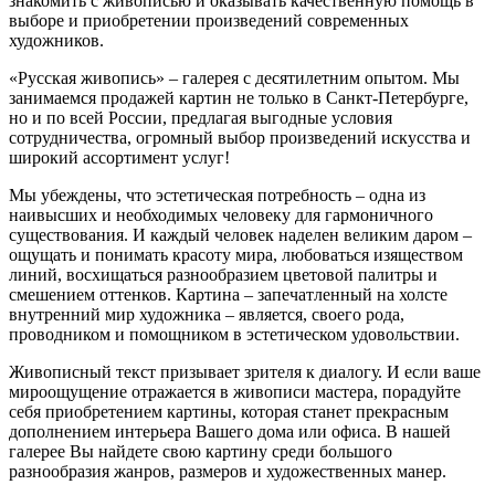
знакомить с живописью и оказывать качественную помощь в
выборе и приобретении произведений современных
художников.
«Русская живопись» – галерея c десятилетним опытом. Мы
занимаемся продажей картин не только в Санкт-Петербурге,
но и по всей России, предлагая выгодные условия
сотрудничества, огромный выбор произведений искусства и
широкий ассортимент услуг!
Мы убеждены, что эстетическая потребность – одна из
наивысших и необходимых человеку для гармоничного
существования. И каждый человек наделен великим даром –
ощущать и понимать красоту мира, любоваться изяществом
линий, восхищаться разнообразием цветовой палитры и
смешением оттенков. Картина – запечатленный на холсте
внутренний мир художника – является, своего рода,
проводником и помощником в эстетическом удовольствии.
Живописный текст призывает зрителя к диалогу. И если ваше
мироощущение отражается в живописи мастера, порадуйте
себя приобретением картины, которая станет прекрасным
дополнением интерьера Вашего дома или офиса. В нашей
галерее Вы найдете свою картину среди большого
разнообразия жанров, размеров и художественных манер.