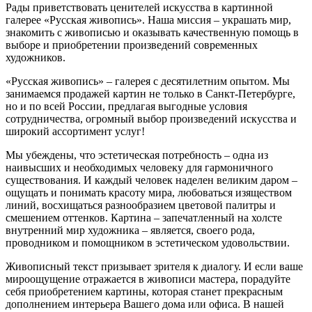
Рады приветствовать ценителей искусства в картинной
галерее «Русская живопись». Наша миссия – украшать мир,
знакомить с живописью и оказывать качественную помощь в
выборе и приобретении произведений современных
художников.
«Русская живопись» – галерея c десятилетним опытом. Мы
занимаемся продажей картин не только в Санкт-Петербурге,
но и по всей России, предлагая выгодные условия
сотрудничества, огромный выбор произведений искусства и
широкий ассортимент услуг!
Мы убеждены, что эстетическая потребность – одна из
наивысших и необходимых человеку для гармоничного
существования. И каждый человек наделен великим даром –
ощущать и понимать красоту мира, любоваться изяществом
линий, восхищаться разнообразием цветовой палитры и
смешением оттенков. Картина – запечатленный на холсте
внутренний мир художника – является, своего рода,
проводником и помощником в эстетическом удовольствии.
Живописный текст призывает зрителя к диалогу. И если ваше
мироощущение отражается в живописи мастера, порадуйте
себя приобретением картины, которая станет прекрасным
дополнением интерьера Вашего дома или офиса. В нашей