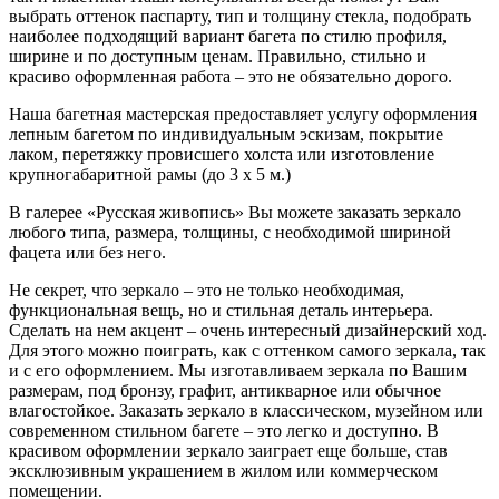
выбрать оттенок паспарту, тип и толщину стекла, подобрать
наиболее подходящий вариант багета по стилю профиля,
ширине и по доступным ценам. Правильно, стильно и
красиво оформленная работа – это не обязательно дорого.
Наша багетная мастерская предоставляет услугу оформления
лепным багетом по индивидуальным эскизам, покрытие
лаком, перетяжку провисшего холста или изготовление
крупногабаритной рамы (до 3 х 5 м.)
В галерее «Русская живопись» Вы можете заказать зеркало
любого типа, размера, толщины, с необходимой шириной
фацета или без него.
Не секрет, что зеркало – это не только необходимая,
функциональная вещь, но и стильная деталь интерьера.
Сделать на нем акцент – очень интересный дизайнерский ход.
Для этого можно поиграть, как с оттенком самого зеркала, так
и с его оформлением. Мы изготавливаем зеркала по Вашим
размерам, под бронзу, графит, антикварное или обычное
влагостойкое. Заказать зеркало в классическом, музейном или
современном стильном багете – это легко и доступно. В
красивом оформлении зеркало заиграет еще больше, став
эксклюзивным украшением в жилом или коммерческом
помещении.