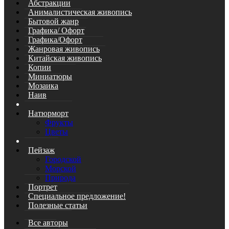
Абстракции
Анималистическая живопись
Бытовой жанр
Графика/ Офорт
Графика/Офорт
Жанровая живопись
Китайская живопись
Копии
Миниатюры
Мозаика
Наив
Натюрморт
Фрукты
Цветы
Пейзаж
Городской
Морской
Природа
Портрет
Специальное предложение!
Полезные статьи
Все авторы