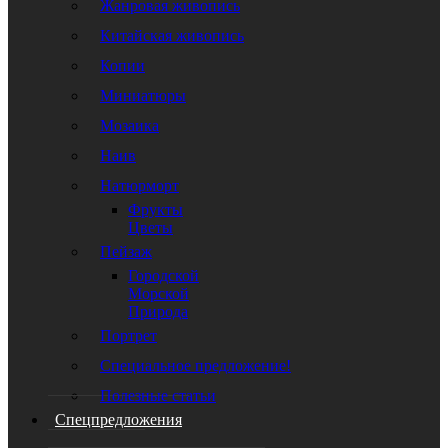
Жанровая живопись
Китайская живопись
Копии
Миниатюры
Мозаика
Наив
Натюрморт
Фрукты
Цветы
Пейзаж
Городской
Морской
Природа
Портрет
Специальное предложение!
Полезные статьи
Спецпредложения