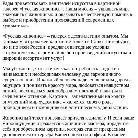
Рады приветствовать ценителей искусства в картинной
галерее «Русская живопись». Наша миссия – украшать мир,
знакомить с живописью и оказывать качественную помощь в
выборе и приобретении произведений современных
художников.
«Русская живопись» – галерея c десятилетним опытом. Мы
занимаемся продажей картин не только в Санкт-Петербурге,
но и по всей России, предлагая выгодные условия
сотрудничества, огромный выбор произведений искусства и
широкий ассортимент услуг!
Мы убеждены, что эстетическая потребность – одна из
наивысших и необходимых человеку для гармоничного
существования. И каждый человек наделен великим даром –
ощущать и понимать красоту мира, любоваться изяществом
линий, восхищаться разнообразием цветовой палитры и
смешением оттенков. Картина – запечатленный на холсте
внутренний мир художника – является, своего рода,
проводником и помощником в эстетическом удовольствии.
Живописный текст призывает зрителя к диалогу. И если ваше
мироощущение отражается в живописи мастера, порадуйте
себя приобретением картины, которая станет прекрасным
дополнением интерьера Вашего дома или офиса. В нашей