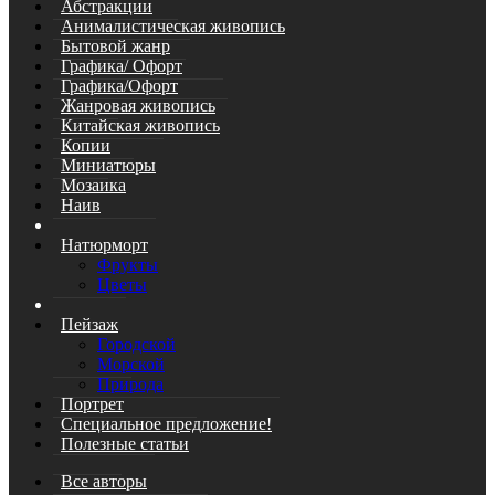
Абстракции
Анималистическая живопись
Бытовой жанр
Графика/ Офорт
Графика/Офорт
Жанровая живопись
Китайская живопись
Копии
Миниатюры
Мозаика
Наив
Натюрморт
Фрукты
Цветы
Пейзаж
Городской
Морской
Природа
Портрет
Специальное предложение!
Полезные статьи
Все авторы