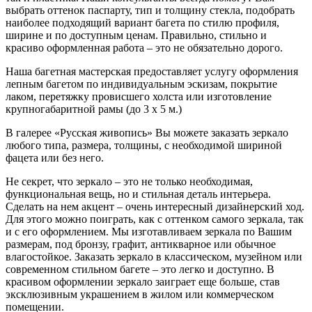
выбрать оттенок паспарту, тип и толщину стекла, подобрать
наиболее подходящий вариант багета по стилю профиля,
ширине и по доступным ценам. Правильно, стильно и
красиво оформленная работа – это не обязательно дорого.
Наша багетная мастерская предоставляет услугу оформления
лепным багетом по индивидуальным эскизам, покрытие
лаком, перетяжку провисшего холста или изготовление
крупногабаритной рамы (до 3 х 5 м.)
В галерее «Русская живопись» Вы можете заказать зеркало
любого типа, размера, толщины, с необходимой шириной
фацета или без него.
Не секрет, что зеркало – это не только необходимая,
функциональная вещь, но и стильная деталь интерьера.
Сделать на нем акцент – очень интересный дизайнерский ход.
Для этого можно поиграть, как с оттенком самого зеркала, так
и с его оформлением. Мы изготавливаем зеркала по Вашим
размерам, под бронзу, графит, антикварное или обычное
влагостойкое. Заказать зеркало в классическом, музейном или
современном стильном багете – это легко и доступно. В
красивом оформлении зеркало заиграет еще больше, став
эксклюзивным украшением в жилом или коммерческом
помещении.