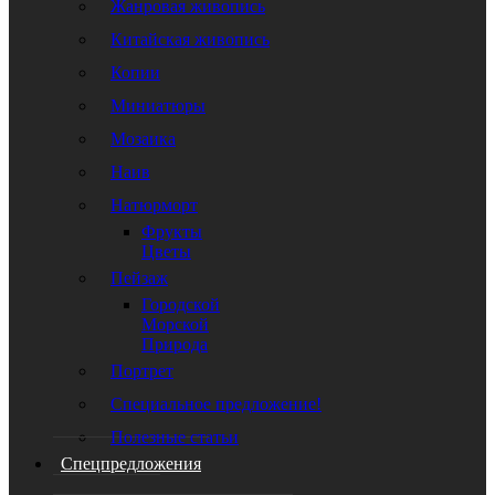
Жанровая живопись
Китайская живопись
Копии
Миниатюры
Мозаика
Наив
Натюрморт
Фрукты
Цветы
Пейзаж
Городской
Морской
Природа
Портрет
Специальное предложение!
Полезные статьи
Спецпредложения