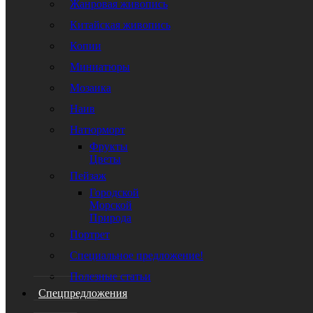
Жанровая живопись
Китайская живопись
Копии
Миниатюры
Мозаика
Наив
Натюрморт
Фрукты
Цветы
Пейзаж
Городской
Морской
Природа
Портрет
Специальное предложение!
Полезные статьи
Спецпредложения