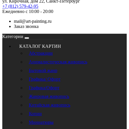
ул. Кирочная, дом 22, Санкт-Петербург
+7 (812) 579-42-95
Ежедневно с 10:00 - 20:00
mail@art-painting.ru
Заказ звонка
Категории
КАТАЛОГ КАРТИН
Абстракции
Анималистическая живопись
Бытовой жанр
Графика/ Офорт
Графика/Офорт
Жанровая живопись
Китайская живопись
Копии
Миниатюры