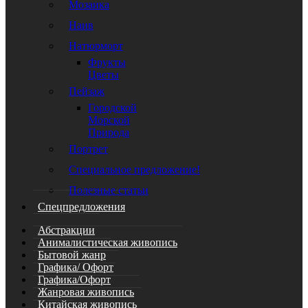
Мозаика
Наив
Натюрморт
Фрукты
Цветы
Пейзаж
Городской
Морской
Природа
Портрет
Специальное предложение!
Полезные статьи
Спецпредложения
Абстракции
Анималистическая живопись
Бытовой жанр
Графика/ Офорт
Графика/Офорт
Жанровая живопись
Китайская живопись